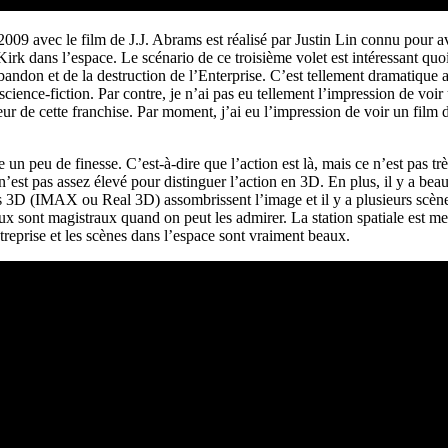
2009 avec le film de J.J. Abrams est réalisé par Justin Lin connu pour av
irk dans l’espace. Le scénario de ce troisième volet est intéressant qu
andon et de la destruction de l’Enterprise. C’est tellement dramatique
science-fiction. Par contre, je n’ai pas eu tellement l’impression de voi
seur de cette franchise. Par moment, j’ai eu l’impression de voir un film
 un peu de finesse. C’est-à-dire que l’action est là, mais ce n’est pas tr
 n’est pas assez élevé pour distinguer l’action en 3D. En plus, il y a
ttes 3D (IMAX ou Real 3D) assombrissent l’image et il y a plusieurs scèn
ux sont magistraux quand on peut les admirer. La station spatiale est mer
treprise et les scènes dans l’espace sont vraiment beaux.