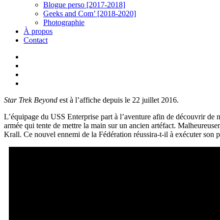
Blogue perso [2017-2018]
Geeks and Com’ [2018-2020]
Photographie
À propos
Contact
twitter
linkedin
youtube
instagram
Star Trek Beyond
est à l’affiche depuis le 22 juillet 2016.
L’équipage du USS Enterprise part à l’aventure afin de découvrir de no
armée qui tente de mettre la main sur un ancien artéfact. Malheureuse
Krall. Ce nouvel ennemi de la Fédération réussira-t-il à exécuter son 