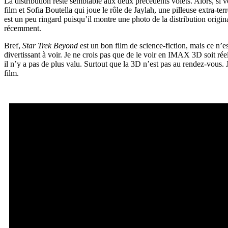
La distribution reste semblable aux deux précédents volets. Alors, si vo
film et Sofia Boutella qui joue le rôle de Jaylah, une pilleuse extr
est un peu ringard puisqu’il montre une photo de la distribution origi
récemment.
Bref,
Star Trek Beyond
est un bon film de science-fiction, mais ce n’es
divertissant à voir. Je ne crois pas que de le voir en IMAX 3D soit r
il n’y a pas de plus valu. Surtout que la 3D n’est pas au rendez-vous.
film.