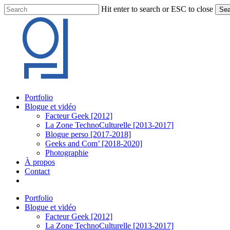
Skip
Hit enter to search or ESC to close
Sea
to
Close
main
Search
content
Menu
Portfolio
Blogue et vidéo
Facteur Geek [2012]
La Zone TechnoCulturelle [2013-2017]
Blogue perso [2017-2018]
Geeks and Com’ [2018-2020]
Photographie
À propos
Contact
twitter
linkedin
youtube
instagram
Portfolio
Blogue et vidéo
Facteur Geek [2012]
La Zone TechnoCulturelle [2013-2017]