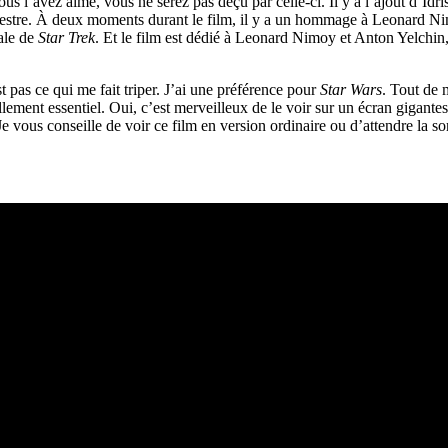
us l’avez aimé, vous ne serez pas déçu par celle-ci. Il y a l’ajout d’Idri
a-terrestre. À deux moments durant le film, il y a un hommage à Leonar
nale de
Star Trek
. Et le film est dédié à Leonard Nimoy et Anton Yelchin
t pas ce qui me fait triper. J’ai une préférence pour
Star Wars
. Tout de 
éellement essentiel. Oui, c’est merveilleux de le voir sur un écran gig
 Je vous conseille de voir ce film en version ordinaire ou d’attendre la