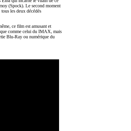
s Elba qui incarne le vilain de ce
d Nimoy (Spock). Le second moment
, tous les deux décédés
même, ce film est amusant et
antesque comme celui du IMAX, mais
 sortie Blu-Ray ou numérique du