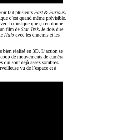
oir fait plusieurs
Fast & Furious
.
oique c’est quand même prévisible.
 avec la musique que ça en donne
r un film de
Star Trek
. Je dois dire
 de
Halo
avec les ennemis et les
ès bien réalisé en 3D. L’action se
 beaucoup de mouvements de caméra
es qui sont déjà assez sombres.
veilleuse vu de l’espace et à