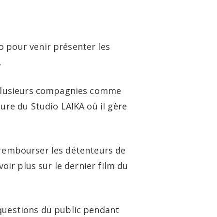
twitter
linkedin
youtube
instagram
logue et vidéo
À propos
Contact
o pour venir présenter les
.
r plusieurs compagnies comme
ture du Studio LAIKA où il gère
et rembourser les détenteurs de
voir plus sur le dernier film du
 questions du public pendant