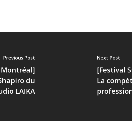
Previous Post
Next Post
n Montréal]
[Festival 
Shapiro du
La compéti
udio LAIKA
professio