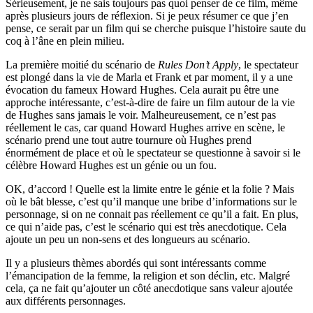
Sérieusement, je ne sais toujours pas quoi penser de ce film, même
après plusieurs jours de réflexion. Si je peux résumer ce que j’en
pense, ce serait par un film qui se cherche puisque l’histoire saute du
coq à l’âne en plein milieu.
La première moitié du scénario de
Rules Don’t Apply
, le spectateur
est plongé dans la vie de Marla et Frank et par moment, il y a une
évocation du fameux Howard Hughes. Cela aurait pu être une
approche intéressante, c’est-à-dire de faire un film autour de la vie
de Hughes sans jamais le voir. Malheureusement, ce n’est pas
réellement le cas, car quand Howard Hughes arrive en scène, le
scénario prend une tout autre tournure où Hughes prend
énormément de place et où le spectateur se questionne à savoir si le
célèbre Howard Hughes est un génie ou un fou.
OK, d’accord ! Quelle est la limite entre le génie et la folie ? Mais
où le bât blesse, c’est qu’il manque une bribe d’informations sur le
personnage, si on ne connait pas réellement ce qu’il a fait. En plus,
ce qui n’aide pas, c’est le scénario qui est très anecdotique. Cela
ajoute un peu un non-sens et des longueurs au scénario.
Il y a plusieurs thèmes abordés qui sont intéressants comme
l’émancipation de la femme, la religion et son déclin, etc. Malgré
cela, ça ne fait qu’ajouter un côté anecdotique sans valeur ajoutée
aux différents personnages.