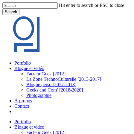
Skip
Hit enter to search or ESC to close
to
Search
main
Close
content
Search
Menu
Portfolio
Blogue et vidéo
Facteur Geek [2012]
La Zone TechnoCulturelle [2013-2017]
Blogue perso [2017-2018]
Geeks and Com’ [2018-2020]
Photographie
À propos
Contact
twitter
linkedin
youtube
instagram
Portfolio
Blogue et vidéo
Facteur Geek [2012]