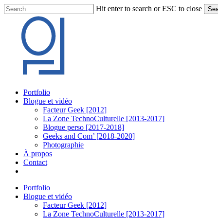
Skip
Hit enter to search or ESC to close
Sea
to
Close
main
Search
content
Menu
Portfolio
Blogue et vidéo
Facteur Geek [2012]
La Zone TechnoCulturelle [2013-2017]
Blogue perso [2017-2018]
Geeks and Com’ [2018-2020]
Photographie
À propos
Contact
twitter
linkedin
youtube
instagram
Portfolio
Blogue et vidéo
Facteur Geek [2012]
La Zone TechnoCulturelle [2013-2017]