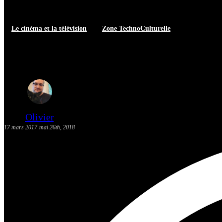
Le cinéma et la télévision
Zone TechnoCulturelle
[Concours Film] Assistez à l’ava
Olivier
17 mars 2017
mai 26th, 2018