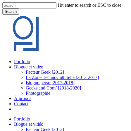
Skip
Hit enter to search or ESC to close
to
Search
main
Close
content
Search
Menu
Portfolio
Blogue et vidéo
Facteur Geek [2012]
La Zone TechnoCulturelle [2013-2017]
Blogue perso [2017-2018]
Geeks and Com’ [2018-2020]
Photographie
À propos
Contact
twitter
linkedin
youtube
instagram
Portfolio
Blogue et vidéo
Facteur Geek [2012]