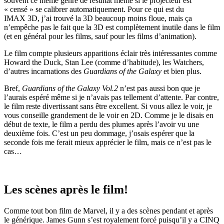
souvent ce même genre de résultat même si le projecteur est
« censé » se calibrer automatiquement. Pour ce qui est du
IMAX 3D, j’ai trouvé la 3D beaucoup moins floue, mais ça
n’empêche pas le fait que la 3D est complètement inutile dans le film
(et en général pour les films, sauf pour les films d’animation).
Le film compte plusieurs apparitions éclair très intéressantes comme
Howard the Duck, Stan Lee (comme d’habitude), les Watchers,
d’autres incarnations des
Guardians of the Galaxy
et bien plus.
Bref,
Guardians of the Galaxy Vol.2
n’est pas aussi bon que je
l’aurais espéré même si je n’avais pas tellement d’attente. Par contre,
le film reste divertissant sans être excellent. Si vous allez le voir, je
vous conseille grandement de le voir en 2D. Comme je le disais en
début de texte, le film a perdu des plumes après l’avoir vu une
deuxième fois. C’est un peu dommage, j’osais espérer que la
seconde fois me ferait mieux apprécier le film, mais ce n’est pas le
cas…
Les scènes après le film!
Comme tout bon film de Marvel, il y a des scènes pendant et après
le générique. James Gunn s’est royalement forcé puisqu’il y a CINQ