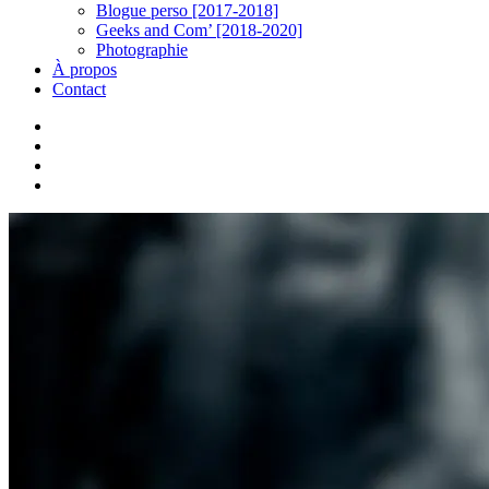
Blogue perso [2017-2018]
Geeks and Com’ [2018-2020]
Photographie
À propos
Contact
twitter
linkedin
youtube
instagram