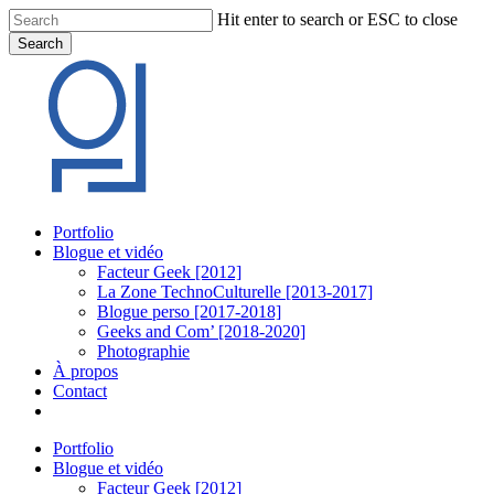
Skip
Hit enter to search or ESC to close
to
Search
main
Close
content
Search
Menu
Portfolio
Blogue et vidéo
Facteur Geek [2012]
La Zone TechnoCulturelle [2013-2017]
Blogue perso [2017-2018]
Geeks and Com’ [2018-2020]
Photographie
À propos
Contact
twitter
linkedin
youtube
instagram
Portfolio
Blogue et vidéo
Facteur Geek [2012]