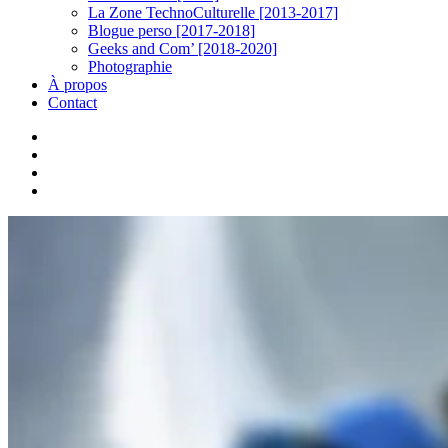
La Zone TechnoCulturelle [2013-2017]
Blogue perso [2017-2018]
Geeks and Com’ [2018-2020]
Photographie
À propos
Contact
twitter
linkedin
youtube
instagram