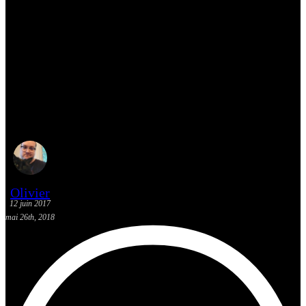
[Concours Film] Assistez à
l’avant-première de
TRANSFORMERS : THE
LAST KNIGHT (en anglais ou
français)
Olivier
12 juin 2017
mai 26th, 2018