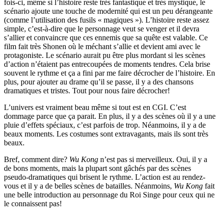
fois-ci, même si l’histoire reste très fantastique et très mystique, le
scénario ajoute une touche de modernité qui est un peu dérangeante
(comme l’utilisation des fusils « magiques »). L’histoire reste assez
simple, c’est-à-dire que le personnage veut se venger et il devra
s’allier et convaincre que ces ennemis que sa quête est valable. Ce
film fait très Shonen où le méchant s’allie et devient ami avec le
protagoniste. Le scénario aurait pu être plus mordant si les scènes
d’action n’étaient pas entrecoupées de moments tendres. Cela brise
souvent le rythme et ça a fini par me faire décrocher de l’histoire. En
plus, pour ajouter au drame qu’il se passe, il y a des chansons
dramatiques et tristes. Tout pour nous faire décrocher!
L’univers est vraiment beau même si tout est en CGI. C’est
dommage parce que ça parait. En plus, il y a des scènes où il y a une
pluie d’effets spéciaux, c’est parfois de trop. Néanmoins, il y a de
beaux moments. Les costumes sont extravagants, mais ils sont très
beaux.
Bref, comment dire?
Wu Kong
n’est pas si merveilleux. Oui, il y a
de bons moments, mais la plupart sont gâchés par des scènes
pseudo-dramatiques qui brisent le rythme. L’action est au rendez-
vous et il y a de belles scènes de batailles. Néanmoins,
Wu Kong
fait
une belle introduction au personnage du Roi Singe pour ceux qui ne
le connaissent pas!