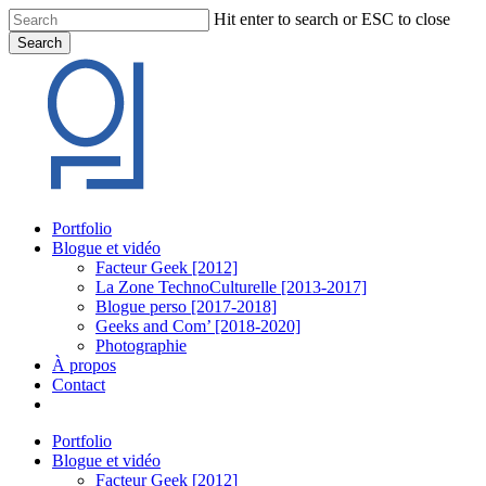
Skip
Hit enter to search or ESC to close
to
Search
main
Close
content
Search
Menu
Portfolio
Blogue et vidéo
Facteur Geek [2012]
La Zone TechnoCulturelle [2013-2017]
Blogue perso [2017-2018]
Geeks and Com’ [2018-2020]
Photographie
À propos
Contact
twitter
linkedin
youtube
instagram
Portfolio
Blogue et vidéo
Facteur Geek [2012]