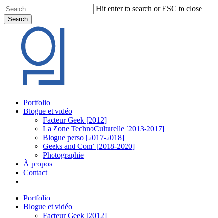
Skip
Hit enter to search or ESC to close
to
Search
main
Close
content
Search
Menu
Portfolio
Blogue et vidéo
Facteur Geek [2012]
La Zone TechnoCulturelle [2013-2017]
Blogue perso [2017-2018]
Geeks and Com’ [2018-2020]
Photographie
À propos
Contact
twitter
linkedin
youtube
instagram
Portfolio
Blogue et vidéo
Facteur Geek [2012]