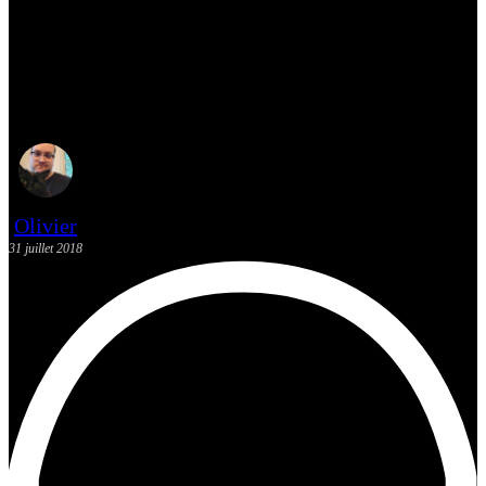
[QC] Gagnez une copie du film
LES AFFAMÉS signée par
Robin Aubert
Olivier
31 juillet 2018