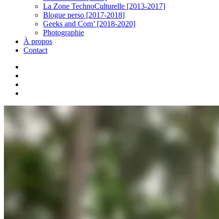
La Zone TechnoCulturelle [2013-2017]
Blogue perso [2017-2018]
Geeks and Com’ [2018-2020]
Photographie
À propos
Contact
twitter
linkedin
youtube
instagram