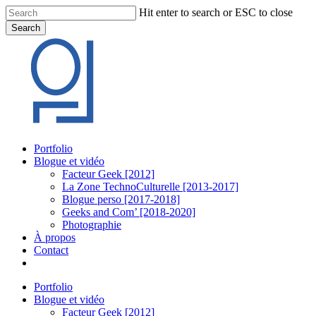
Skip
Hit enter to search or ESC to close
to
Search
main
Close
content
Search
Menu
Portfolio
Blogue et vidéo
Facteur Geek [2012]
La Zone TechnoCulturelle [2013-2017]
Blogue perso [2017-2018]
Geeks and Com’ [2018-2020]
Photographie
À propos
Contact
twitter
linkedin
youtube
instagram
Portfolio
Blogue et vidéo
Facteur Geek [2012]