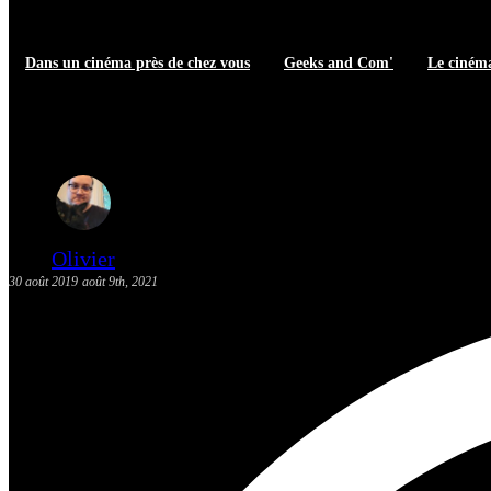
Dans un cinéma près de chez vous
Geeks and Com'
Le cinéma
The Kitchen – Critique | Ciném
Olivier
30 août 2019
août 9th, 2021