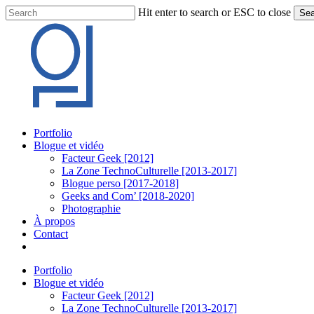
Skip
Hit enter to search or ESC to close
Sea
to
Close
main
Search
content
Menu
Portfolio
Blogue et vidéo
Facteur Geek [2012]
La Zone TechnoCulturelle [2013-2017]
Blogue perso [2017-2018]
Geeks and Com’ [2018-2020]
Photographie
À propos
Contact
twitter
linkedin
youtube
instagram
Portfolio
Blogue et vidéo
Facteur Geek [2012]
La Zone TechnoCulturelle [2013-2017]