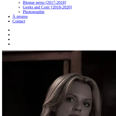
Blogue perso [2017-2018]
Geeks and Com’ [2018-2020]
Photographie
À propos
Contact
twitter
linkedin
youtube
instagram