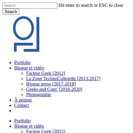
Skip
Hit enter to search or ESC to close
to
Search
main
Close
content
Search
Menu
Portfolio
Blogue et vidéo
Facteur Geek [2012]
La Zone TechnoCulturelle [2013-2017]
Blogue perso [2017-2018]
Geeks and Com’ [2018-2020]
Photographie
À propos
Contact
twitter
linkedin
youtube
instagram
Portfolio
Blogue et vidéo
Facteur Geek [2012]