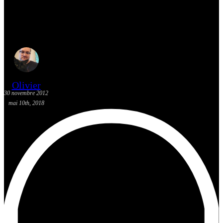
[Critique Jeu] MonTowers
~Legend of Summoners~
Olivier
30 novembre 2012
mai 10th, 2018