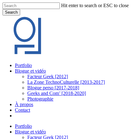
Skip
Hit enter to search or ESC to close
to
Search
main
Close
content
Search
Menu
Portfolio
Blogue et vidéo
Facteur Geek [2012]
La Zone TechnoCulturelle [2013-2017]
Blogue perso [2017-2018]
Geeks and Com’ [2018-2020]
Photographie
À propos
Contact
twitter
linkedin
youtube
instagram
Portfolio
Blogue et vidéo
Facteur Geek [2012]