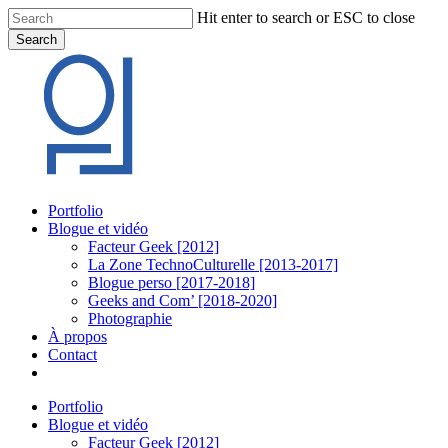
Skip
Hit enter to search or ESC to close
to
Search
main
Close
content
Search
Menu
Portfolio
Blogue et vidéo
Facteur Geek [2012]
La Zone TechnoCulturelle [2013-2017]
Blogue perso [2017-2018]
Geeks and Com’ [2018-2020]
Photographie
À propos
Contact
twitter
linkedin
youtube
instagram
Portfolio
Blogue et vidéo
Facteur Geek [2012]