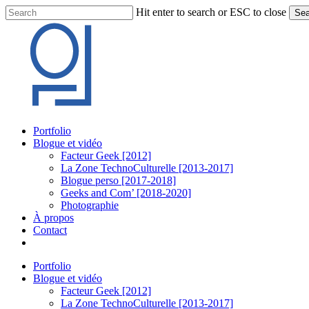
Skip
Hit enter to search or ESC to close
Sea
to
Close
main
Search
content
Menu
Portfolio
Blogue et vidéo
Facteur Geek [2012]
La Zone TechnoCulturelle [2013-2017]
Blogue perso [2017-2018]
Geeks and Com’ [2018-2020]
Photographie
À propos
Contact
twitter
linkedin
youtube
instagram
Portfolio
Blogue et vidéo
Facteur Geek [2012]
La Zone TechnoCulturelle [2013-2017]