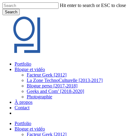
Skip
Hit enter to search or ESC to close
to
Search
main
Close
content
Search
Menu
Portfolio
Blogue et vidéo
Facteur Geek [2012]
La Zone TechnoCulturelle [2013-2017]
Blogue perso [2017-2018]
Geeks and Com’ [2018-2020]
Photographie
À propos
Contact
twitter
linkedin
youtube
instagram
Portfolio
Blogue et vidéo
Facteur Geek [2012]