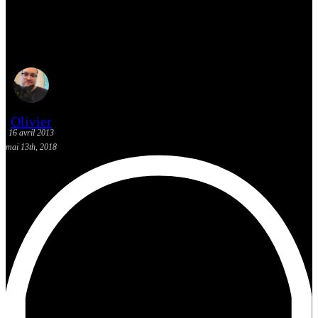
[Actualité] Les sorties BD: 16
avril 2013
Olivier
16 avril 2013
mai 13th, 2018