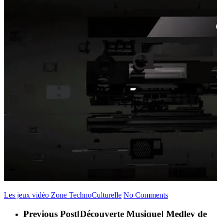
Les jeux vidéo
Zone TechnoCulturelle
No Comments
Previous Post
[Découverte Musique] Medley de