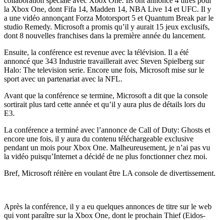
collaboration spéciale avec Xbox One. Ils ont annoncé 4 titres pour
la Xbox One, dont Fifa 14, Madden 14, NBA Live 14 et UFC. Il y
a une vidéo annonçant Forza Motorsport 5 et Quantum Break par le
studio Remedy. Microsoft a promis qu’il y aurait 15 jeux exclusifs,
dont 8 nouvelles franchises dans la première année du lancement.
Ensuite, la conférence est revenue avec la télévision. Il a été
annoncé que 343 Industrie travaillerait avec Steven Spielberg sur
Halo: The television serie. Encore une fois, Microsoft mise sur le
sport avec un partenariat avec la NFL.
Avant que la conférence se termine, Microsoft a dit que la console
sortirait plus tard cette année et qu’il y aura plus de détails lors du
E3.
La conférence a terminé avec l’annonce de Call of Duty: Ghosts et
encore une fois, il y aura du contenu téléchargeable exclusive
pendant un mois pour Xbox One. Malheureusement, je n’ai pas vu
la vidéo puisqu’Internet a décidé de ne plus fonctionner chez moi.
Bref, Microsoft réitère en voulant être LA console de divertissement.
Après la conférence, il y a eu quelques annonces de titre sur le web
qui vont paraître sur la Xbox One, dont le prochain Thief (Eidos-