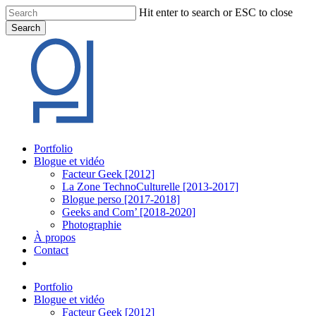
Skip
Hit enter to search or ESC to close
to
Search
main
Close
content
Search
Menu
Portfolio
Blogue et vidéo
Facteur Geek [2012]
La Zone TechnoCulturelle [2013-2017]
Blogue perso [2017-2018]
Geeks and Com’ [2018-2020]
Photographie
À propos
Contact
twitter
linkedin
youtube
instagram
Portfolio
Blogue et vidéo
Facteur Geek [2012]