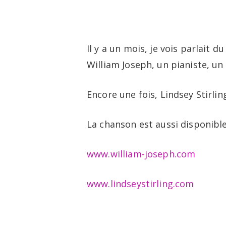
Skip
to
main
Il y a un mois, je vois parlait d
content
William Joseph, un pianiste, un
Encore une fois, Lindsey Stirlin
La chanson est aussi disponibl
www.william-joseph.com
www.lindseystirling.com