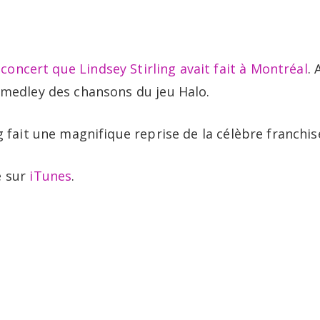
Portfolio
B
u
concert que Lindsey Stirling avait fait à Montréal
. 
 medley des chansons du jeu Halo.
g fait une magnifique reprise de la célèbre franchis
e sur
iTunes
.