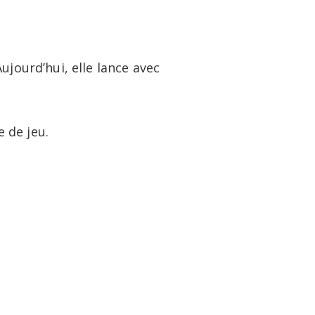
twitter
linkedin
youtube
instagram
logue et vidéo
À propos
Contact
Aujourd’hui, elle lance avec
e de jeu.