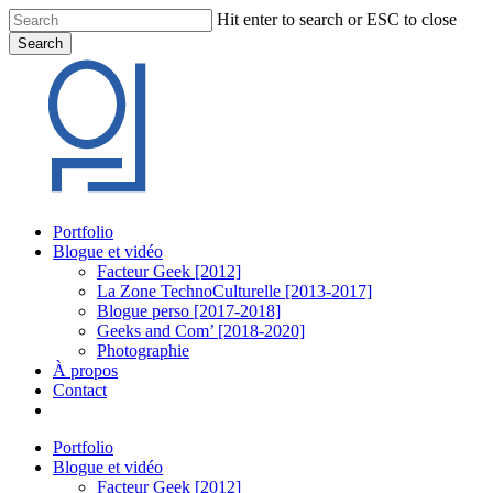
Skip
Hit enter to search or ESC to close
to
Search
main
Close
content
Search
Menu
Portfolio
Blogue et vidéo
Facteur Geek [2012]
La Zone TechnoCulturelle [2013-2017]
Blogue perso [2017-2018]
Geeks and Com’ [2018-2020]
Photographie
À propos
Contact
twitter
linkedin
youtube
instagram
Portfolio
Blogue et vidéo
Facteur Geek [2012]