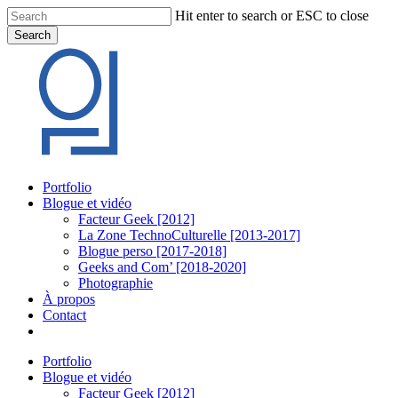
Skip
Hit enter to search or ESC to close
to
Search
main
Close
content
Search
Menu
Portfolio
Blogue et vidéo
Facteur Geek [2012]
La Zone TechnoCulturelle [2013-2017]
Blogue perso [2017-2018]
Geeks and Com’ [2018-2020]
Photographie
À propos
Contact
twitter
linkedin
youtube
instagram
Portfolio
Blogue et vidéo
Facteur Geek [2012]