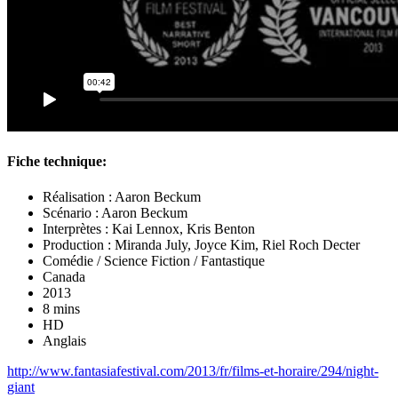
Fiche technique:
Réalisation : Aaron Beckum
Scénario : Aaron Beckum
Interprètes : Kai Lennox, Kris Benton
Production : Miranda July, Joyce Kim, Riel Roch Decter
Comédie / Science Fiction / Fantastique
Canada
2013
8 mins
HD
Anglais
http://www.fantasiafestival.com/2013/fr/films-et-horaire/294/night-
giant