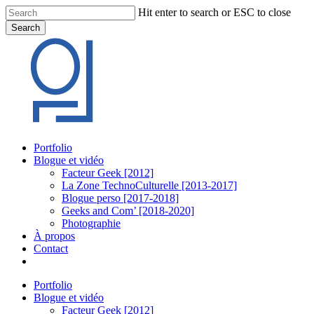
Skip
Hit enter to search or ESC to close
to
Search
main
Close
content
Search
Menu
Portfolio
Blogue et vidéo
Facteur Geek [2012]
La Zone TechnoCulturelle [2013-2017]
Blogue perso [2017-2018]
Geeks and Com’ [2018-2020]
Photographie
À propos
Contact
twitter
linkedin
youtube
instagram
Portfolio
Blogue et vidéo
Facteur Geek [2012]