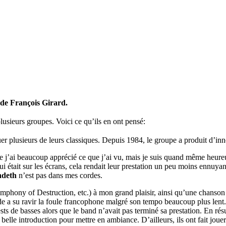
 de François Girard.
lusieurs groupes. Voici ce qu’ils en ont pensé:
er plusieurs de leurs classiques. Depuis 1984, le groupe a produit d’in
 j’ai beaucoup apprécié ce que j’ai vu, mais je suis quand même heureu
i était sur les écrans, cela rendait leur prestation un peu moins ennuyan
deth
n’est pas dans mes cordes.
phony of Destruction, etc.) à mon grand plaisir, ainsi qu’une chanson 
de a su ravir la foule francophone malgré son tempo beaucoup plus len
ests de basses alors que le band n’avait pas terminé sa prestation. En r
belle introduction pour mettre en ambiance. D’ailleurs, ils ont fait jouer