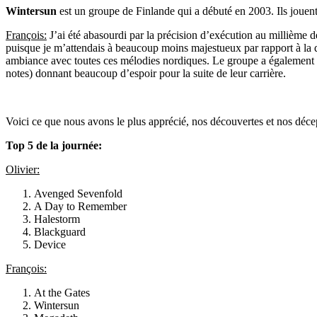
Wintersun
est un groupe de Finlande qui a débuté en 2003. Ils jouent
François:
J’ai été abasourdi par la précision d’exécution au millième
puisque je m’attendais à beaucoup moins majestueux par rapport à la qu
ambiance avec toutes ces mélodies nordiques. Le groupe a également do
notes) donnant beaucoup d’espoir pour la suite de leur carrière.
Voici ce que nous avons le plus apprécié, nos découvertes et nos déce
Top 5 de la journée:
Olivier:
Avenged Sevenfold
A Day to Remember
Halestorm
Blackguard
Device
François:
At the Gates
Wintersun