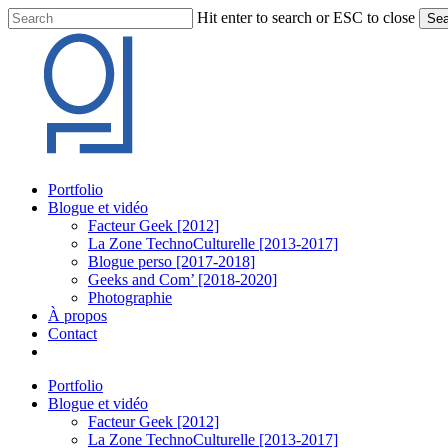
Skip
Hit enter to search or ESC to close
Sea
to
Close
main
Search
content
Menu
Portfolio
Blogue et vidéo
Facteur Geek [2012]
La Zone TechnoCulturelle [2013-2017]
Blogue perso [2017-2018]
Geeks and Com’ [2018-2020]
Photographie
À propos
Contact
twitter
linkedin
youtube
instagram
Portfolio
Blogue et vidéo
Facteur Geek [2012]
La Zone TechnoCulturelle [2013-2017]