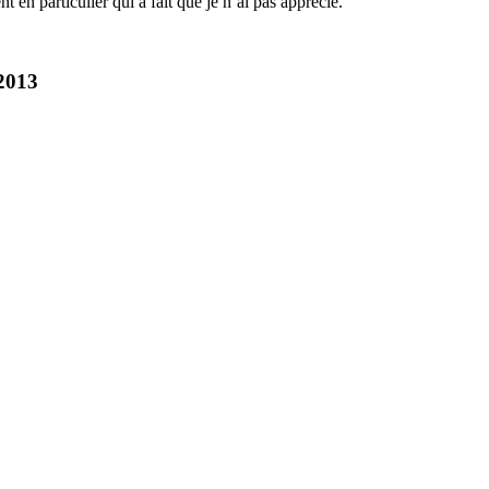
 en particulier qui a fait que je n’ai pas apprécié.
 2013