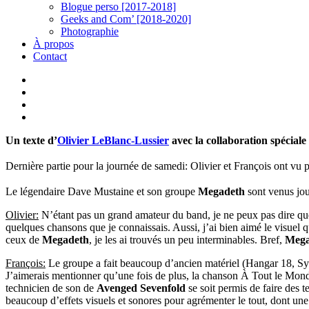
Blogue perso [2017-2018]
Geeks and Com’ [2018-2020]
Photographie
À propos
Contact
twitter
linkedin
youtube
instagram
Un texte d’
Olivier LeBlanc-Lussier
avec la collaboration spéciale
Dernière partie pour la journée de samedi: Olivier et François ont vu p
Le légendaire Dave Mustaine et son groupe
Megadeth
sont venus jou
Olivier:
N’étant pas un grand amateur du band, je ne peux pas dire que
quelques chansons que je connaissais. Aussi, j’ai bien aimé le visuel qu
ceux de
Megadeth
, je les ai trouvés un peu interminables. Bref,
Mega
François:
Le groupe a fait beaucoup d’ancien matériel (Hangar 18, Sym
J’aimerais mentionner qu’une fois de plus, la chanson À Tout le Mon
technicien de son de
Avenged Sevenfold
se soit permis de faire des t
beaucoup d’effets visuels et sonores pour agrémenter le tout, dont une 