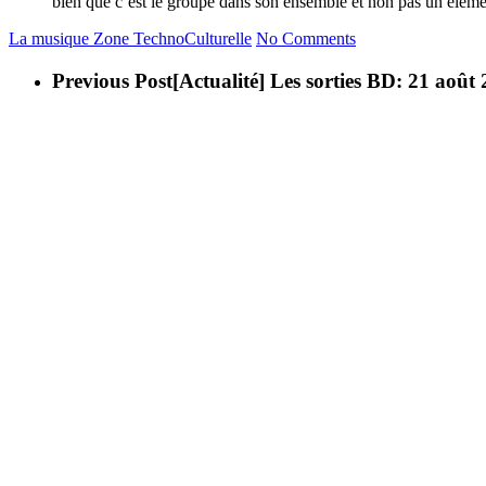
bien que c’est le groupe dans son ensemble et non pas un élément
La musique
Zone TechnoCulturelle
No Comments
Previous Post
[Actualité] Les sorties BD: 21 août