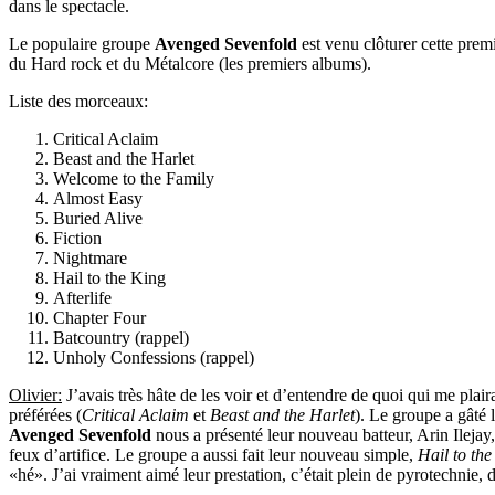
dans le spectacle.
Le populaire groupe
Avenged Sevenfold
est venu clôturer cette pr
du Hard rock et du Métalcore (les premiers albums).
Liste des morceaux:
Critical Aclaim
Beast and the Harlet
Welcome to the Family
Almost Easy
Buried Alive
Fiction
Nightmare
Hail to the King
Afterlife
Chapter Four
Batcountry (rappel)
Unholy Confessions (rappel)
Olivier:
J’avais très hâte de les voir et d’entendre de quoi qui me plair
préférées (
Critical Aclaim
et
Beast and the Harlet
). Le groupe a gâté 
Avenged Sevenfold
nous a présenté leur nouveau batteur, Arin Ileja
feux d’artifice. Le groupe a aussi fait leur nouveau simple,
Hail to th
«hé». J’ai vraiment aimé leur prestation, c’était plein de pyrotechnie, d