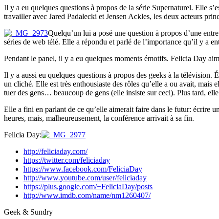
Il y a eu quelques questions à propos de la série Supernaturel. Elle s’e
travailler avec Jared Padalecki et Jensen Ackles, les deux acteurs princ
Quelqu’un lui a posé une question à propos d’une entrev
séries de web télé. Elle a répondu et parlé de l’importance qu’il y a e
Pendant le panel, il y a eu quelques moments émotifs. Felicia Day aime
Il y a aussi eu quelques questions à propos des geeks à la télévision. Ét
un cliché. Elle est très enthousiaste des rôles qu’elle a ou avait, mais 
tuer des gens… beaucoup de gens (elle insiste sur ceci). Plus tard, ell
Elle a fini en parlant de ce qu’elle aimerait faire dans le futur: écrire
heures, mais, malheureusement, la conférence arrivait à sa fin.
Felicia Day:
http://feliciaday.com/
https://twitter.com/feliciaday
https://www.facebook.com/FeliciaDay
http://www.youtube.com/user/feliciaday
https://plus.google.com/+FeliciaDay/posts
http://www.imdb.com/name/nm1260407/
Geek & Sundry