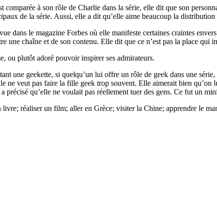
st comparée à son rôle de Charlie dans la série, elle dit que son personn
ipaux de la série. Aussi, elle a dit qu’elle aime beaucoup la distribution
ue dans le magazine Forbes où elle manifeste certaines craintes envers 
ntre une chaîne et de son contenu. Elle dit que ce n’est pas la place qui 
, ou plutôt adoré pouvoir inspirer ses admirateurs.
ant une geekette, si quelqu’un lui offre un rôle de geek dans une série, c
elle ne veut pas faire la fille geek trop souvent. Elle aimerait bien qu’on
e a précisé qu’elle ne voulait pas réellement tuer des gens. Ce fut un mi
 un livre; réaliser un film; aller en Grèce; visiter la Chine; apprendre le 