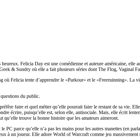
 très heureux. Felicia Day est une comédienne et auteure américaine, elle
b Geek & Sundry où elle a fait plusieurs séries dont The Flog, Vaginal F
ù Felicia tente d’apprendre le «Parkour» et le «Freeruinning». La vidé
 questions du public.
fère faire et quel métier qu’elle pourrait faire le restant de sa vie. Elle 
re écrire, puisqu’elle est, selon elle, antisociale. Mais, elle écrit lente
ut qu’elle trouve la bonne histoire que les amateurs aimeront.
 le PC parce qu’elle n’a pas les mains pour les autres manettes (en parlan
jeux à un joueur. Elle adore World of Warcraft comme jeu massivement 