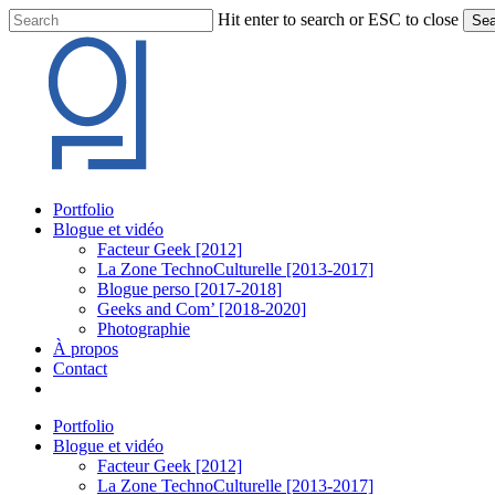
Skip
Hit enter to search or ESC to close
Sea
to
Close
main
Search
content
Menu
Portfolio
Blogue et vidéo
Facteur Geek [2012]
La Zone TechnoCulturelle [2013-2017]
Blogue perso [2017-2018]
Geeks and Com’ [2018-2020]
Photographie
À propos
Contact
twitter
linkedin
youtube
instagram
Portfolio
Blogue et vidéo
Facteur Geek [2012]
La Zone TechnoCulturelle [2013-2017]