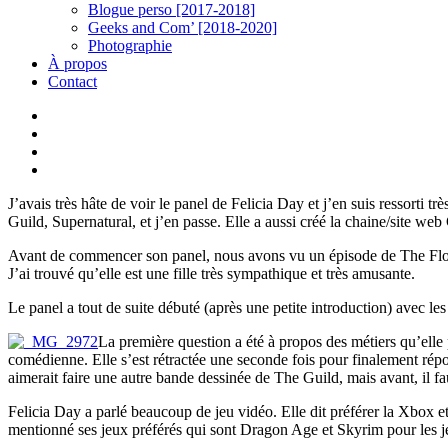
Blogue perso [2017-2018]
Geeks and Com’ [2018-2020]
Photographie
À propos
Contact
twitter
linkedin
youtube
instagram
J’avais très hâte de voir le panel de Felicia Day et j’en suis ressorti
Guild, Supernatural, et j’en passe. Elle a aussi créé la chaine/site we
Avant de commencer son panel, nous avons vu un épisode de The Flog o
J’ai trouvé qu’elle est une fille très sympathique et très amusante.
Le panel a tout de suite débuté (après une petite introduction) avec les
La première question a été à propos des métiers qu’elle pré
comédienne. Elle s’est rétractée une seconde fois pour finalement répond
aimerait faire une autre bande dessinée de The Guild, mais avant, il fa
Felicia Day a parlé beaucoup de jeu vidéo. Elle dit préférer la Xbox et
mentionné ses jeux préférés qui sont Dragon Age et Skyrim pour les 