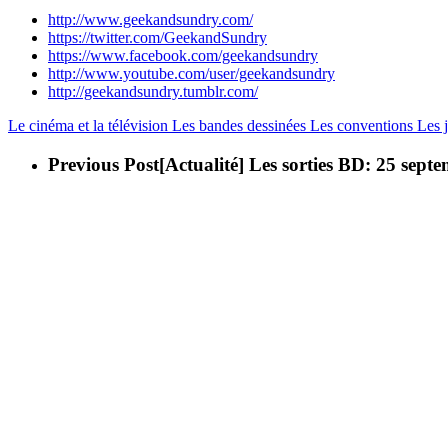
http://www.geekandsundry.com/
https://twitter.com/GeekandSundry
https://www.facebook.com/geekandsundry
http://www.youtube.com/user/geekandsundry
http://geekandsundry.tumblr.com/
Le cinéma et la télévision
Les bandes dessinées
Les conventions
Les 
Previous Post
[Actualité] Les sorties BD: 25 sept