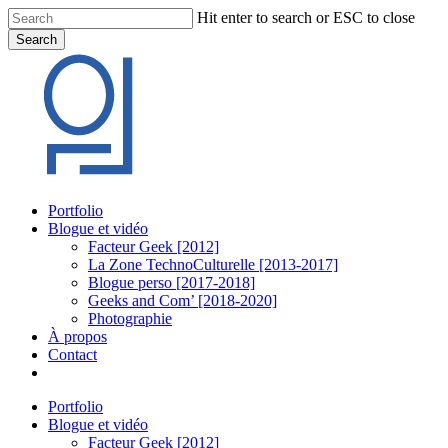
Skip
Hit enter to search or ESC to close
to
Search
main
Close
content
Search
Menu
Portfolio
Blogue et vidéo
Facteur Geek [2012]
La Zone TechnoCulturelle [2013-2017]
Blogue perso [2017-2018]
Geeks and Com’ [2018-2020]
Photographie
À propos
Contact
twitter
linkedin
youtube
instagram
Portfolio
Blogue et vidéo
Facteur Geek [2012]