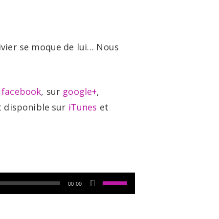
twitter
linkedin
youtube
instagram
logue et vidéo
À propos
Contact
ivier se moque de lui… Nous
e
facebook
, sur
google+
,
t disponible sur
iTunes
et
Utilisez
00:00
les
flèches