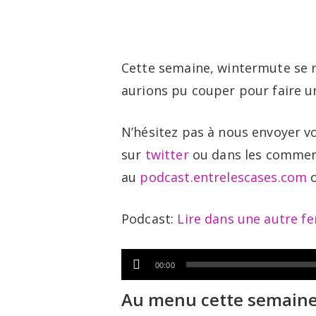
Skip
to
main
Cette semaine, wintermute se r
content
aurions pu couper pour faire un
N’hésitez pas à nous envoyer v
sur
twitter
ou dans les comment
au
podcast.entrelescases.com
o
Podcast:
Lire dans une autre fe
Lecteur
00:00
audio
Au menu cette semain