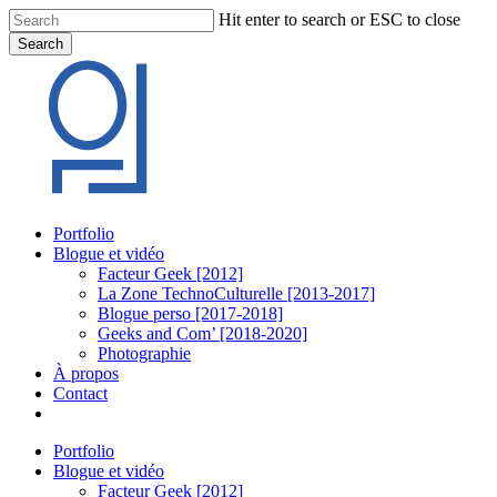
Skip
Hit enter to search or ESC to close
to
Search
main
Close
content
Search
Menu
Portfolio
Blogue et vidéo
Facteur Geek [2012]
La Zone TechnoCulturelle [2013-2017]
Blogue perso [2017-2018]
Geeks and Com’ [2018-2020]
Photographie
À propos
Contact
twitter
linkedin
youtube
instagram
Portfolio
Blogue et vidéo
Facteur Geek [2012]