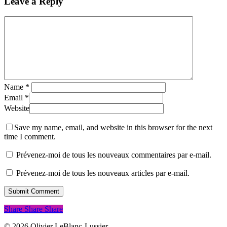
Leave a Reply
Name
*
Email
*
Website
Save my name, email, and website in this browser for the next
time I comment.
Prévenez-moi de tous les nouveaux commentaires par e-mail.
Prévenez-moi de tous les nouveaux articles par e-mail.
Share
Share
Share
Share
© 2026 Olivier LeBlanc-Lussier.