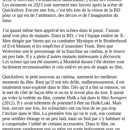
Les moments en 2023 sont surement mes favoris après la scène de
Quicksilver. Encore une fois, c’est très loin de la vision de la BD
pour ce qui est de l’ambiance, des décors et de l’imagination du
futur.
J’ai quand même bien apprécié les scènes dans le passé. J’aurais
aimé voir plus de mutants. Dans la BD, c’est l’équipe entière de X-
Men dirigée par Storm qui va combattre Mystique et le Brotherhood
of Evil Mutants et les empêcher d’assassiner Trask. Bien que
Wolverine soit le personnage de la franchise au cinéma, je le trouve
un peu fade. Il y a plein d’autres mutants intéressants à découvrir.
Les scènes qui ont été tournées à Montréal durant l’été dernier sont
facilement reconnaissables et cela enlève un peu de magie au film.
Quicksilver, le petit nouveau au cinéma, surement les meilleurs
moments du film. Bien qu’il soit très drôle, malheureusement, il est
totalement sous-exploité dans le film. Dès qu’il a fini sa mission, on
le met de côté de façon bête et on ne le revoit plus du tout. Il aurait
pu voler la vedette au film, comme Hulk a fait dans le film
Avengers
(2012). Il y avait tellement de potentiel à être un Hulk/Loki. Mais
bon, encore une fois, les scénaristes ont cru bon de ne pas trop
l’inclure dans le film. La première fois qu’on le voit, son costume
peut sembler étrange et un peu laid, mais on finit par s’y habituer et
à comprendre l’utilité de certains accessoires. Dans le film, on
mentionne rapidement que sa mère est sortie brièvement avec un