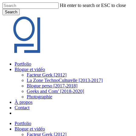
Skip
Hit enter to search or ESC to close
to
Search
main
Close
content
Search
Menu
Portfolio
Blogue et vidéo
Facteur Geek [2012]
La Zone TechnoCulturelle [2013-2017]
Blogue perso [2017-2018]
Geeks and Com’ [2018-2020]
Photographie
À propos
Contact
twitter
linkedin
youtube
instagram
Portfolio
Blogue et vidéo
Facteur Geek [2012]