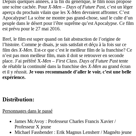
Depuis quelques années, à la fin du générique, le film nous propose
une scène cachée. Pour
X-Men – Days of Future Past
, c’est un léger
aperçu du prochain vilain que les X-Men devraient affronter. C’est
Apocalypse! La scène ne montre pas grand-chose, sauf le culte d’un
peuple dans le désert pour l’être suprême qu’est Apocalypse. Ce film
est prévu pour le 27 mai 2016.
Bref, le film est super quand on fait abstraction de l’origine de
l’histoire. Comme je disais, je suis satisfait et déçu à la fois sur ce
film des
X-Men
. Est-ce que c’est le meilleur film de la franchise? Ce
n’est pas mon meilleur film, mais il doit se retrouver en seconde
place. J’ai préféré X
-Men – First Class. Days of Future Past
tente
de rétablir la continuité dans la franchise des
X-Men
au grand écran
et il y réussit.
Je vous recommande d’aller le voir, c’est une belle
expérience.
Distribution:
Personnages dans le passé
James McAvoy : Professeur Charles Francis Xavier /
Professeur X jeune
Michael Fassbender : Erik Magnus Lensherr / Magnéto jeune