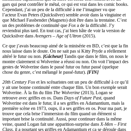
gars qui peut contrôler le métal, ce qui est vrai dans les comic books.
Cependant, j’ai un peu de la difficulté à me l’imaginer vu que
l’acteur Evan Peters (Quicksilver) semble avoir dans la vingtaine et
que Michael Fassbender (Magneto) doit être dans la trentaine. C’est
un des problèmes de continuité que
Fox
a de la difficulté. J’y
reviendrai plus tard. En tout cas, j’ai bien hâte de voir la version de
Quicksilver dans
Avengers – Age of Ultron
(2015).
Ce que j’avais beaucoup aimé de la minisérie en BD, c’est que la fin
nous laisse dans le doute. On ne sait pas si Kitty Pryde a réellement
altéré le futur ou non.
[Gâcheur]
Tandis que dans le film, on nous le
montre clairement si Wolverine a réussi ou non. On voit l’impact des
gestes de Wolverine dans le passé futur ou futur passé (quelque
chose du genre, c’est mélangé le passé-futur).
[FIN]
20th Century Fox
et les scénaristes ont un peu de difficulté à ce qu’il
y ait une bonne continuité entre chaque film. Un bon exemple serait
Wolverine. À la fin du film
The Wolverine
(2013), Logan se
retrouve avec griffes en os. Dans
Days of Future Past
, quand
Wolverine est dans le futur, il a ses griffes en Adamantium, mais la
première scène en 1973, oups, il a ses griffes en os. Pour ma part, je
trouve que cela brise l’immersion du film quand un élément si
important brise la continuité. Aussi, pour continuer dans la même
veine, quand Logan fait une apparition-surprise dans
X-Men – First
Class
, il a pourtant ses griffes en Adamantium et ça se déroule dans