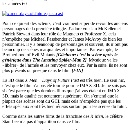
les années 60.
Pour ce qui est des acteurs, c’est vraiment super de revoir les anciens
personnages de la première trilogie. J’adore voir Ian McKellen et
Patrick Stewart dans leur rôle de Magneto et Professor X, cela
n’empêche pas Michael Fassbender et James McAvoy de bien les
personnifier. Il y a beaucoup de personnages et souvent, ils n’ont pas
beaucoup de scènes marquantes et importantes. Par exemple, le
Brotherhood of Evil Mutants
[Gâcheur: c’est la scène après le
générique dans The Amazing Spider-Man 2]
, Mystique va les
«libérer» de l’armée et les renvoyer chez eux. Par la suite, ils ne sont
plus présents ou presque dans le film.
[FIN]
La 3D dans
X-Men – Days of Future Past
est très bien. Le seul hic,
c’est que le film n’a pas été tourné pour le IMAX 3D. Je ne sais pas
si c’est parce que les derniers films que j’ai vus étaient en IMAX
3D, mais la qualité est nettement supérieure. On s’entend que la
plupart des scènes sont du GCI, mais cela n’empêche pas que les
effets spéciaux sont très bien réussis surtout pour les scènes du futur.
Comme dans les autres films de la franchise des
X-Men
, le célèbre
Stan Lee n’a pas d’apparition dans ce film.