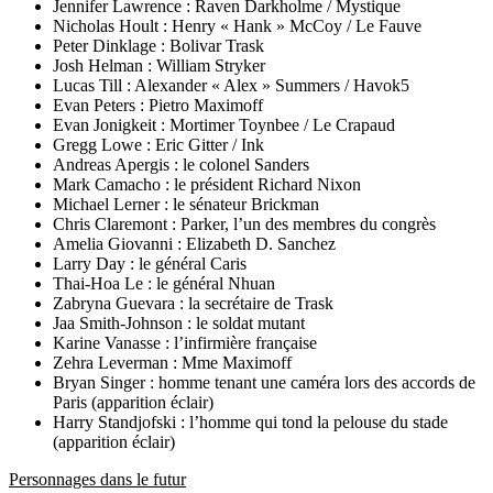
Jennifer Lawrence : Raven Darkholme / Mystique
Nicholas Hoult : Henry « Hank » McCoy / Le Fauve
Peter Dinklage : Bolivar Trask
Josh Helman : William Stryker
Lucas Till : Alexander « Alex » Summers / Havok5
Evan Peters : Pietro Maximoff
Evan Jonigkeit : Mortimer Toynbee / Le Crapaud
Gregg Lowe : Eric Gitter / Ink
Andreas Apergis : le colonel Sanders
Mark Camacho : le président Richard Nixon
Michael Lerner : le sénateur Brickman
Chris Claremont : Parker, l’un des membres du congrès
Amelia Giovanni : Elizabeth D. Sanchez
Larry Day : le général Caris
Thai-Hoa Le : le général Nhuan
Zabryna Guevara : la secrétaire de Trask
Jaa Smith-Johnson : le soldat mutant
Karine Vanasse : l’infirmière française
Zehra Leverman : Mme Maximoff
Bryan Singer : homme tenant une caméra lors des accords de
Paris (apparition éclair)
Harry Standjofski : l’homme qui tond la pelouse du stade
(apparition éclair)
Personnages dans le futur