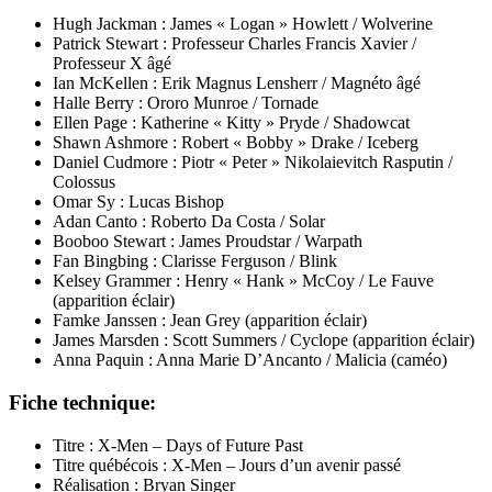
Hugh Jackman : James « Logan » Howlett / Wolverine
Patrick Stewart : Professeur Charles Francis Xavier /
Professeur X âgé
Ian McKellen : Erik Magnus Lensherr / Magnéto âgé
Halle Berry : Ororo Munroe / Tornade
Ellen Page : Katherine « Kitty » Pryde / Shadowcat
Shawn Ashmore : Robert « Bobby » Drake / Iceberg
Daniel Cudmore : Piotr « Peter » Nikolaievitch Rasputin /
Colossus
Omar Sy : Lucas Bishop
Adan Canto : Roberto Da Costa / Solar
Booboo Stewart : James Proudstar / Warpath
Fan Bingbing : Clarisse Ferguson / Blink
Kelsey Grammer : Henry « Hank » McCoy / Le Fauve
(apparition éclair)
Famke Janssen : Jean Grey (apparition éclair)
James Marsden : Scott Summers / Cyclope (apparition éclair)
Anna Paquin : Anna Marie D’Ancanto / Malicia (caméo)
Fiche technique:
Titre : X-Men – Days of Future Past
Titre québécois : X-Men – Jours d’un avenir passé
Réalisation : Bryan Singer