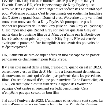
l’événement, l’objectif de retourner dans le passé pour changer
l’avenir. Dans la BD, c’est le personnage de Kitty Pryde qui se
retrouve dans le passé. Brian Singer et les scénaristes ont plutôt opté
pour Wolverine puisque c’est le personnage qui soutient la franchise
des
X-Men
au grand écran. Donc, si c’est Wolverine qui y va, il faut
trouver un nouveau rôle à Kitty Pryde. Ah pourquoi ne pas lui
donner les pouvoirs de Rachel Grey (fille de Jean Grey et Cyclops)?
C’est impossible que Rachel Grey soit née vu que Jean Grey est
morte dans le troisième film de
X-Men
. Je n’aime pas la liberté que
les scénaristes ont prise à propos de Kitty Pryde. Elle est censée
avoir que le pouvoir d’être intangible et non avoir des pouvoirs de
télépathie/psyché.
OK, l’amateur de film de super héros en moi est capable de passer
par-dessus ce changement pour Kitty Pryde.
Il y a un côté inégal dans le film, c’est-à-dire, quand on est en 2023,
on sent que c’est un film de
X-Men
. Il y a énormément de mutants,
de nouveaux mutants qui n’étaient pas présents dans les précédents
films. On sent le travail d’équipe pour survivre. Et de l’autre côté, en
1973, on dirait que c’est un film dans la lignée des Wolverine
puisque c’est centré entièrement sur ledit personnage. Cela
n’empêche pas que ce soit un bon film.
J’ai adoré l’univers de 2023. L’ambiance et les décors sont super. La
scène d’ouverture est totalement hallucinante, j’avais des frissons.