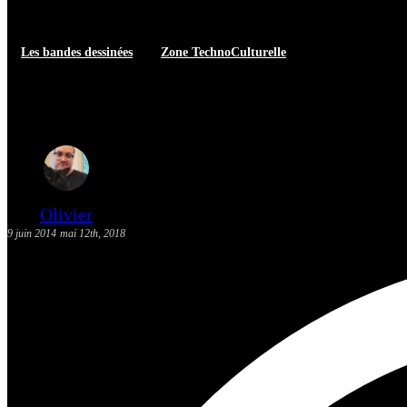
Les bandes dessinées
Zone TechnoCulturelle
[Actualité] Les sorties BD: 11 j
Olivier
9 juin 2014
mai 12th, 2018