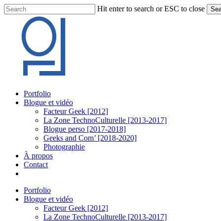
Skip
Hit enter to search or ESC to close
Sea
to
Close
main
Search
content
Menu
Portfolio
Blogue et vidéo
Facteur Geek [2012]
La Zone TechnoCulturelle [2013-2017]
Blogue perso [2017-2018]
Geeks and Com’ [2018-2020]
Photographie
À propos
Contact
twitter
linkedin
youtube
instagram
Portfolio
Blogue et vidéo
Facteur Geek [2012]
La Zone TechnoCulturelle [2013-2017]