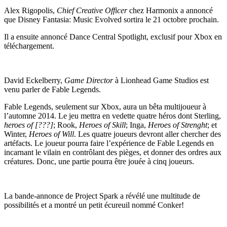
Alex Rigopolis,
Chief Creative Officer
chez Harmonix a annoncé
que Disney Fantasia: Music Evolved sortira le 21 octobre prochain.
Il a ensuite annoncé Dance Central Spotlight, exclusif pour Xbox en
téléchargement.
David Eckelberry,
Game Director
à Lionhead Game Studios est
venu parler de Fable Legends.
Fable Legends, seulement sur Xbox, aura un bêta multijoueur à
l’automne 2014. Le jeu mettra en vedette quatre héros dont Sterling,
heroes of [???]
; Rook,
Heroes of Skill
; Inga,
Heroes of Strenght
; et
Winter,
Heroes of Will
. Les quatre joueurs devront aller chercher des
artéfacts. Le joueur pourra faire l’expérience de Fable Legends en
incarnant le vilain en contrôlant des pièges, et donner des ordres aux
créatures. Donc, une partie pourra être jouée à cinq joueurs.
La bande-annonce de Project Spark a révélé une multitude de
possibilités et a montré un petit écureuil nommé Conker!