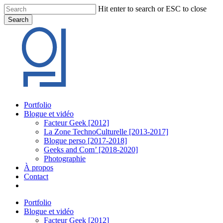
Skip
Hit enter to search or ESC to close
to
Search
main
Close
content
Search
Menu
Portfolio
Blogue et vidéo
Facteur Geek [2012]
La Zone TechnoCulturelle [2013-2017]
Blogue perso [2017-2018]
Geeks and Com’ [2018-2020]
Photographie
À propos
Contact
twitter
linkedin
youtube
instagram
Portfolio
Blogue et vidéo
Facteur Geek [2012]