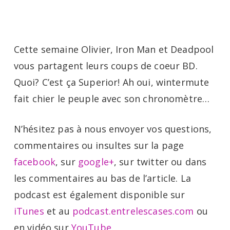
Menu
Skip
to
main
Cette semaine Olivier, Iron Man et Deadpool
content
vous partagent leurs coups de coeur BD.
Quoi? C’est ça Superior! Ah oui, wintermute
fait chier le peuple avec son chronomètre…
N’hésitez pas à nous envoyer vos questions,
commentaires ou insultes sur la page
facebook
, sur
google+
, sur twitter ou dans
les commentaires au bas de l’article. La
podcast est également disponible sur
iTunes
et au
podcast.entrelescases.com
ou
en vidéo sur
YouTube
.