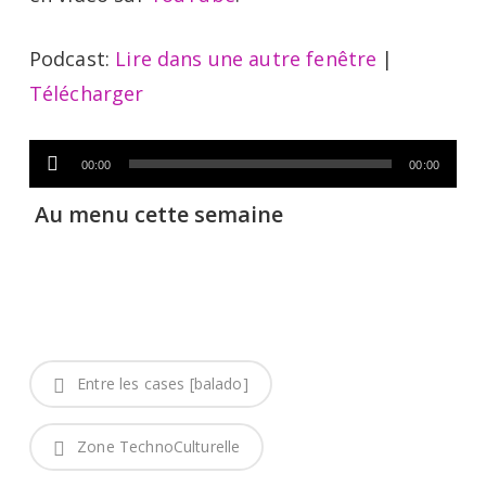
Podcast:
Lire dans une autre fenêtre
|
Télécharger
Lecteur
00:00
00:00
audio
Au menu cette semaine
Entre les cases [balado]
Zone TechnoCulturelle