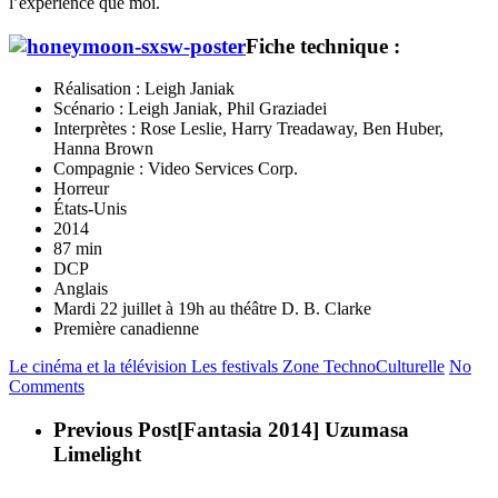
l’expérience que moi.
Fiche technique :
Réalisation : Leigh Janiak
Scénario : Leigh Janiak, Phil Graziadei
Interprètes : Rose Leslie, Harry Treadaway, Ben Huber,
Hanna Brown
Compagnie : Video Services Corp.
Horreur
États-Unis
2014
87 min
DCP
Anglais
Mardi 22 juillet à 19h au théâtre D. B. Clarke
Première canadienne
Le cinéma et la télévision
Les festivals
Zone TechnoCulturelle
No
Comments
Previous Post
[Fantasia 2014] Uzumasa
Limelight