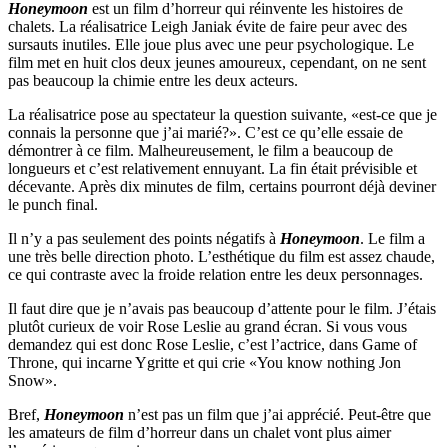
Honeymoon
est un film d’horreur qui réinvente les histoires de
chalets. La réalisatrice Leigh Janiak évite de faire peur avec des
sursauts inutiles. Elle joue plus avec une peur psychologique. Le
film met en huit clos deux jeunes amoureux, cependant, on ne sent
pas beaucoup la chimie entre les deux acteurs.
La réalisatrice pose au spectateur la question suivante, «est-ce que je
connais la personne que j’ai marié?». C’est ce qu’elle essaie de
démontrer à ce film. Malheureusement, le film a beaucoup de
longueurs et c’est relativement ennuyant. La fin était prévisible et
décevante. Après dix minutes de film, certains pourront déjà deviner
le punch final.
Il n’y a pas seulement des points négatifs à
Honeymoon
. Le film a
une très belle direction photo. L’esthétique du film est assez chaude,
ce qui contraste avec la froide relation entre les deux personnages.
Il faut dire que je n’avais pas beaucoup d’attente pour le film. J’étais
plutôt curieux de voir Rose Leslie au grand écran. Si vous vous
demandez qui est donc Rose Leslie, c’est l’actrice, dans Game of
Throne, qui incarne Ygritte et qui crie «You know nothing Jon
Snow».
Bref,
Honeymoon
n’est pas un film que j’ai apprécié. Peut-être que
les amateurs de film d’horreur dans un chalet vont plus aimer