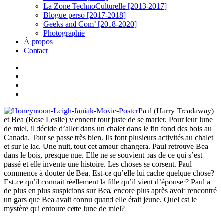
La Zone TechnoCulturelle [2013-2017]
Blogue perso [2017-2018]
Geeks and Com’ [2018-2020]
Photographie
À propos
Contact
twitter
linkedin
youtube
instagram
Paul (Harry Treadaway)
et Bea (Rose Leslie) viennent tout juste de se marier. Pour leur lune
de miel, il décide d’aller dans un chalet dans le fin fond des bois au
Canada. Tout se passe très bien. Ils font plusieurs activités au chalet
et sur le lac. Une nuit, tout cet amour changera. Paul retrouve Bea
dans le bois, presque nue. Elle ne se souvient pas de ce qui s’est
passé et elle invente une histoire. Les choses se corsent. Paul
commence à douter de Bea. Est-ce qu’elle lui cache quelque chose?
Est-ce qu’il connait réellement la fille qu’il vient d’épouser? Paul a
de plus en plus suspicions sur Bea, encore plus après avoir rencontré
un gars que Bea avait connu quand elle était jeune. Quel est le
mystère qui entoure cette lune de miel?