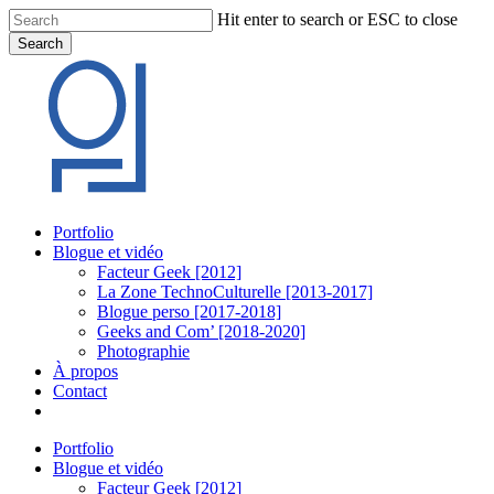
Skip
Hit enter to search or ESC to close
to
Search
main
Close
content
Search
Menu
Portfolio
Blogue et vidéo
Facteur Geek [2012]
La Zone TechnoCulturelle [2013-2017]
Blogue perso [2017-2018]
Geeks and Com’ [2018-2020]
Photographie
À propos
Contact
twitter
linkedin
youtube
instagram
Portfolio
Blogue et vidéo
Facteur Geek [2012]