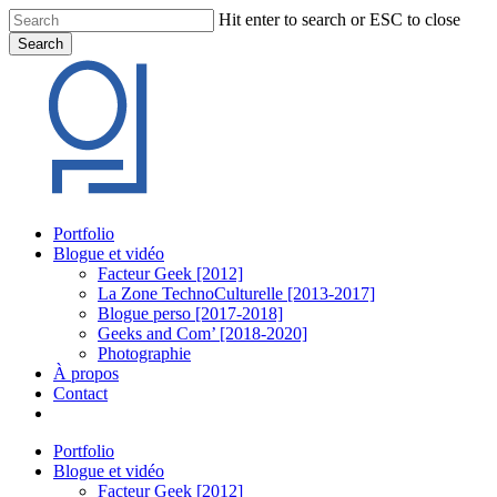
Skip
Hit enter to search or ESC to close
to
Search
main
Close
content
Search
Menu
Portfolio
Blogue et vidéo
Facteur Geek [2012]
La Zone TechnoCulturelle [2013-2017]
Blogue perso [2017-2018]
Geeks and Com’ [2018-2020]
Photographie
À propos
Contact
twitter
linkedin
youtube
instagram
Portfolio
Blogue et vidéo
Facteur Geek [2012]