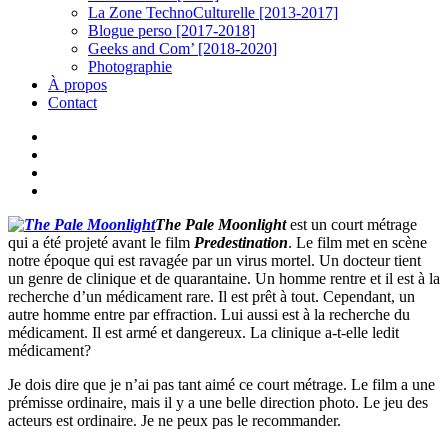
La Zone TechnoCulturelle [2013-2017]
Blogue perso [2017-2018]
Geeks and Com’ [2018-2020]
Photographie
À propos
Contact
twitter
linkedin
youtube
instagram
The Pale Moonlight
est un court métrage
qui a été projeté avant le film
Predestination
. Le film met en scène
notre époque qui est ravagée par un virus mortel. Un docteur tient
un genre de clinique et de quarantaine. Un homme rentre et il est à la
recherche d’un médicament rare. Il est prêt à tout. Cependant, un
autre homme entre par effraction. Lui aussi est à la recherche du
médicament. Il est armé et dangereux. La clinique a-t-elle ledit
médicament?
Je dois dire que je n’ai pas tant aimé ce court métrage. Le film a une
prémisse ordinaire, mais il y a une belle direction photo. Le jeu des
acteurs est ordinaire. Je ne peux pas le recommander.