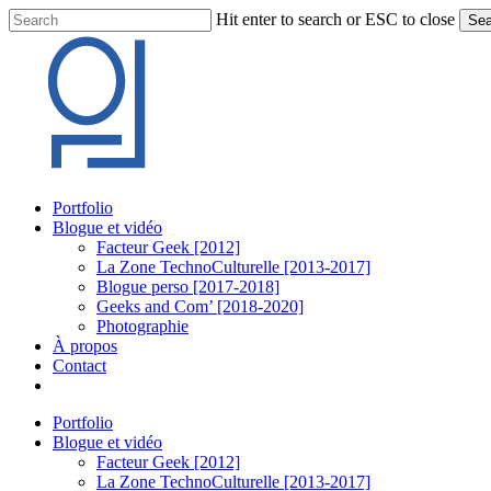
Skip
Hit enter to search or ESC to close
Sea
to
Close
main
Search
content
Menu
Portfolio
Blogue et vidéo
Facteur Geek [2012]
La Zone TechnoCulturelle [2013-2017]
Blogue perso [2017-2018]
Geeks and Com’ [2018-2020]
Photographie
À propos
Contact
twitter
linkedin
youtube
instagram
Portfolio
Blogue et vidéo
Facteur Geek [2012]
La Zone TechnoCulturelle [2013-2017]