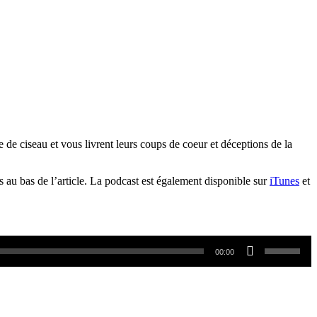
 de ciseau et vous livrent leurs coups de coeur et déceptions de la
s au bas de l’article. La podcast est également disponible sur
iTunes
et
Utilisez
00:00
les
flèches
haut/bas
pour
augmente