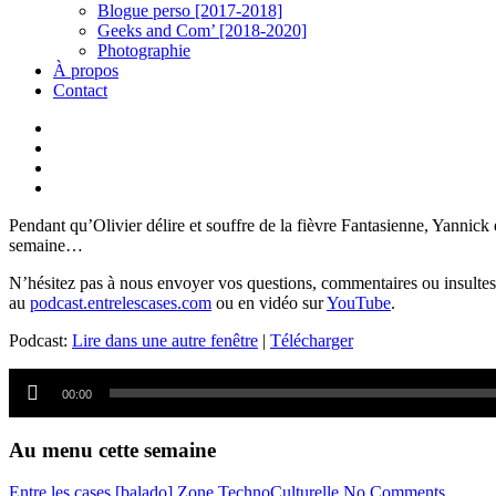
Blogue perso [2017-2018]
Geeks and Com’ [2018-2020]
Photographie
À propos
Contact
twitter
linkedin
youtube
instagram
Pendant qu’Olivier délire et souffre de la fièvre Fantasienne, Yannick 
semaine…
N’hésitez pas à nous envoyer vos questions, commentaires ou insultes
au
podcast.entrelescases.com
ou en vidéo sur
YouTube
.
Podcast:
Lire dans une autre fenêtre
|
Télécharger
Lecteur
audio
00:00
Au menu cette semaine
Entre les cases [balado]
Zone TechnoCulturelle
No Comments