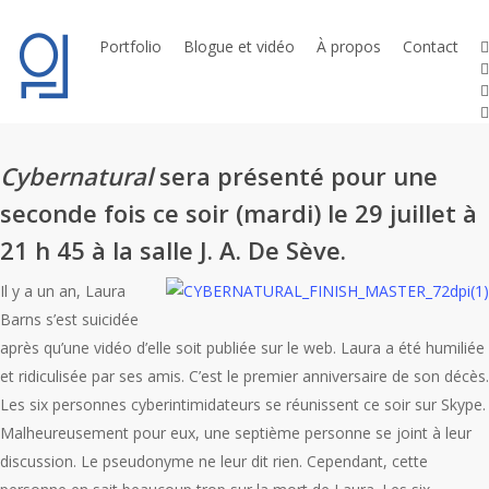
Skip
to
t
Portfolio
Blogue et vidéo
À propos
Contact
l
main
y
content
En janvier 2015, le film a changé de nom pour Unfriended.
i
Cybernatural
sera présenté pour une
seconde fois ce soir (mardi) le 29 juillet à
21 h 45 à la salle J. A. De Sève.
Il y a un an, Laura
Barns s’est suicidée
après qu’une vidéo d’elle soit publiée sur le web. Laura a été humiliée
et ridiculisée par ses amis. C’est le premier anniversaire de son décès.
Les six personnes cyberintimidateurs se réunissent ce soir sur Skype.
Malheureusement pour eux, une septième personne se joint à leur
discussion. Le pseudonyme ne leur dit rien. Cependant, cette