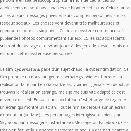
personne en sait beaucoup trop sur la mort de Laura. Les six
adolescents ne sont pas capables de bloquer cet intrus. Celui-ci aura
accès à leurs messages privés et leurs comptes personnels sur les
réseaux sociaux. Les choses vont devenir très malheureuses et
épeurantes pour les six jeunes. Cet invité mystère commencera à
publier des photos compromettant sur eux. Et, les six adolescents
subiront du piratage et devront jouer à des jeux de survie… mais qui
est donc cette mystérieuse personne?
Le film
Cybernatural
parle d’un sujet chaud, la cyberintimidation. Ce
film propose un nouveau genre cinématographique d’horreur. La
réalisation faite par Leo Gabriadze est vraiment géniale. Au début, je
trouvais la réalisation étrange, mais je me suis vite adapté et c’est
devenu excellent. En tant que spectateur, c’est étrange de regarder
un écran qui montre un écran. Tout le film se déroule sur un écran
d’ordinateur (un Mac). Les personnages interagissent soient par
Skype ou par messagerie instantanée (iMessage ou Facebook). C’est
très bien fait, et le suspense augmente quand l’un des participants à