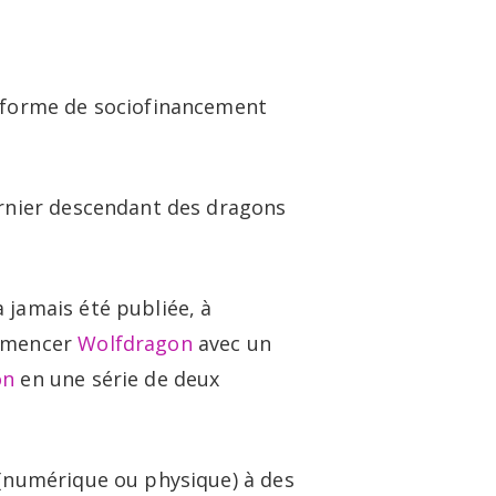
twitter
linkedin
youtube
instagram
logue et vidéo
À propos
Contact
eforme de sociofinancement
rnier descendant des dragons
 jamais été publiée, à
ommencer
Wolfdragon
avec un
on
en une série de deux
 (numérique ou physique) à des