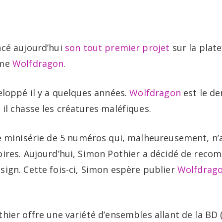
Portfolio
B
ncé aujourd’hui
son tout premier projet
sur la plat
mme
Wolfdragon
.
eloppé il y a quelques années.
Wolfdragon
est le de
il chasse les créatures maléfiques.
ne minisérie de 5 numéros qui, malheureusement, n’a
oires. Aujourd’hui, Simon Pothier a décidé de rec
sign. Cette fois-ci, Simon espère publier
Wolfdrag
thier offre une variété d’ensembles allant de la BD