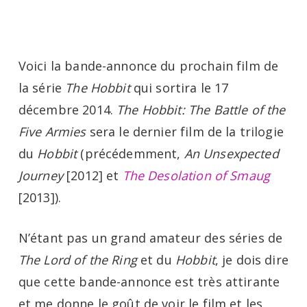
Menu
Skip
to
main
Voici la bande-annonce du prochain film de
content
la série
The Hobbit
qui sortira le 17
décembre 2014.
The Hobbit: The Battle of the
Five Armies
sera le dernier film de la trilogie
du
Hobbit
(précédemment,
An Unsexpected
Journey
[2012] et
The Desolation of Smaug
[2013]).
N’étant pas un grand amateur des séries de
The Lord of the Ring
et du
Hobbit
, je dois dire
que cette bande-annonce est très attirante
et me donne le goût de voir le film et les