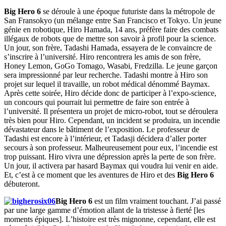
Big Hero 6
se déroule à une époque futuriste dans la métropole de
San Fransokyo (un mélange entre San Francisco et Tokyo. Un jeune
génie en robotique, Hiro Hamada, 14 ans, préfère faire des combats
illégaux de robots que de mettre son savoir à profil pour la science.
Un jour, son frère, Tadashi Hamada, essayera de le convaincre de
s’inscrire à l’université. Hiro rencontrera les amis de son frère,
Honey Lemon, GoGo Tomago, Wasabi, Fredzilla. Le jeune garçon
sera impressionné par leur recherche. Tadashi montre à Hiro son
projet sur lequel il travaille, un robot médical dénommé Baymax.
Après cette soirée, Hiro décide donc de participer à l’expo-science,
un concours qui pourrait lui permettre de faire son entrée à
l’université. Il présentera un projet de micro-robot, tout se déroulera
très bien pour Hiro. Cependant, un incident se produira, un incendie
dévastateur dans le bâtiment de l’exposition. Le professeur de
Tadashi est encore à l’intérieur, et Tadasji décidera d’aller porter
secours à son professeur. Malheureusement pour eux, l’incendie est
trop puissant. Hiro vivra une dépression après la perte de son frère.
Un jour, il activera par hasard Baymax qui voudra lui venir en aide.
Et, c’est à ce moment que les aventures de Hiro et des
Big Hero 6
débuteront.
Big Hero 6
est un film vraiment touchant. J’ai passé
par une large gamme d’émotion allant de la tristesse à fierté [les
moments épiques]. L’histoire est très mignonne, cependant, elle est