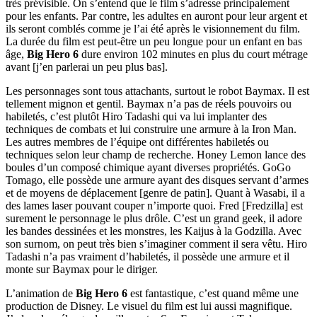
très prévisible. On s’entend que le film s’adresse principalement
pour les enfants. Par contre, les adultes en auront pour leur argent et
ils seront comblés comme je l’ai été après le visionnement du film.
La durée du film est peut-être un peu longue pour un enfant en bas
âge,
Big Hero 6
dure environ 102 minutes en plus du court métrage
avant [j’en parlerai un peu plus bas].
Les personnages sont tous attachants, surtout le robot Baymax. Il est
tellement mignon et gentil. Baymax n’a pas de réels pouvoirs ou
habiletés, c’est plutôt Hiro Tadashi qui va lui implanter des
techniques de combats et lui construire une armure à la Iron Man.
Les autres membres de l’équipe ont différentes habiletés ou
techniques selon leur champ de recherche. Honey Lemon lance des
boules d’un composé chimique ayant diverses propriétés. GoGo
Tomago, elle possède une armure ayant des disques servant d’armes
et de moyens de déplacement [genre de patin]. Quant à Wasabi, il a
des lames laser pouvant couper n’importe quoi. Fred [Fredzilla] est
surement le personnage le plus drôle. C’est un grand geek, il adore
les bandes dessinées et les monstres, les Kaijus à la Godzilla. Avec
son surnom, on peut très bien s’imaginer comment il sera vêtu. Hiro
Tadashi n’a pas vraiment d’habiletés, il possède une armure et il
monte sur Baymax pour le diriger.
L’animation de
Big Hero 6
est fantastique, c’est quand même une
production de Disney. Le visuel du film est lui aussi magnifique.