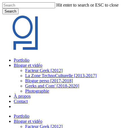
Skip
Hit enter to search or ESC to close
to
Search
main
Close
content
Search
Menu
Portfolio
Blogue et vidéo
Facteur Geek [2012]
La Zone TechnoCulturelle [2013-2017]
Blogue perso [2017-2018]
Geeks and Com’ [2018-2020]
Photographie
À propos
Contact
twitter
linkedin
youtube
instagram
Portfolio
Blogue et vidéo
Facteur Geek [2012]