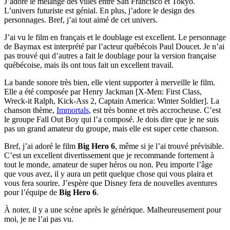
J’adore le mélange des villes entre San Francisco et Tokyo.
L’univers futuriste est génial. En plus, j’adore le design des
personnages. Bref, j’ai tout aimé de cet univers.
J’ai vu le film en français et le doublage est excellent. Le personnage
de Baymax est interprété par l’acteur québécois Paul Doucet. Je n’ai
pas trouvé qui d’autres a fait le doublage pour la version française
québécoise, mais ils ont tous fait un excellent travail.
La bande sonore très bien, elle vient supporter à merveille le film.
Elle a été composée par Henry Jackman [X-Men: First Class,
Wreck-it Ralph, Kick-Ass 2, Captain America: Winter Soldier]. La
chanson thème,
Immortals
, est très bonne et très accrocheuse. C’est
le groupe Fall Out Boy qui l’a composé. Je dois dire que je ne suis
pas un grand amateur du groupe, mais elle est super cette chanson.
Bref, j’ai adoré le film
Big Hero 6
, même si je l’ai trouvé prévisible.
C’est un excellent divertissement que je recommande fortement à
tout le monde, amateur de super héros ou non. Peu importe l’âge
que vous avez, il y aura un petit quelque chose qui vous plaira et
vous fera sourire. J’espère que Disney fera de nouvelles aventures
pour l’équipe de
Big Hero 6
.
À noter, il y a une scène après le générique. Malheureusement pour
moi, je ne l’ai pas vu.