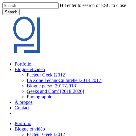
Skip
Hit enter to search or ESC to close
to
Search
main
Close
content
Search
Menu
Portfolio
Blogue et vidéo
Facteur Geek [2012]
La Zone TechnoCulturelle [2013-2017]
Blogue perso [2017-2018]
Geeks and Com’ [2018-2020]
Photographie
À propos
Contact
twitter
linkedin
youtube
instagram
Portfolio
Blogue et vidéo
Facteur Geek [2012]