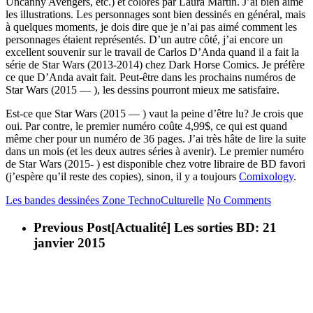
Uncanny Avengers, etc.) et colorés par Laura Martin. J’ai bien aimé
les illustrations. Les personnages sont bien dessinés en général, mais
à quelques moments, je dois dire que je n’ai pas aimé comment les
personnages étaient représentés. D’un autre côté, j’ai encore un
excellent souvenir sur le travail de Carlos D’Anda quand il a fait la
série de Star Wars (2013-2014) chez Dark Horse Comics. Je préfère
ce que D’Anda avait fait. Peut-être dans les prochains numéros de
Star Wars (2015 — ), les dessins pourront mieux me satisfaire.
Est-ce que Star Wars (2015 — ) vaut la peine d’être lu? Je crois que
oui. Par contre, le premier numéro coûte 4,99$, ce qui est quand
même cher pour un numéro de 36 pages. J’ai très hâte de lire la suite
dans un mois (et les deux autres séries à avenir). Le premier numéro
de Star Wars (2015- ) est disponible chez votre libraire de BD favori
(j’espère qu’il reste des copies), sinon, il y a toujours
Comixology
.
Les bandes dessinées
Zone TechnoCulturelle
No Comments
Previous Post
[Actualité] Les sorties BD: 21
janvier 2015