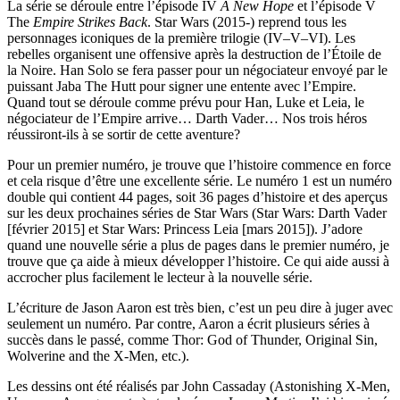
La série se déroule entre l’épisode IV
A New Hope
et l’épisode V
The
Empire Strikes Back
. Star Wars (2015-) reprend tous les
personnages iconiques de la première trilogie (IV–V–VI). Les
rebelles organisent une offensive après la destruction de l’Étoile de
la Noire. Han Solo se fera passer pour un négociateur envoyé par le
puissant Jaba The Hutt pour signer une entente avec l’Empire.
Quand tout se déroule comme prévu pour Han, Luke et Leia, le
négociateur de l’Empire arrive… Darth Vader… Nos trois héros
réussiront-ils à se sortir de cette aventure?
Pour un premier numéro, je trouve que l’histoire commence en force
et cela risque d’être une excellente série. Le numéro 1 est un numéro
double qui contient 44 pages, soit 36 pages d’histoire et des aperçus
sur les deux prochaines séries de Star Wars (Star Wars: Darth Vader
[février 2015] et Star Wars: Princess Leia [mars 2015]). J’adore
quand une nouvelle série a plus de pages dans le premier numéro, je
trouve que ça aide à mieux développer l’histoire. Ce qui aide aussi à
accrocher plus facilement le lecteur à la nouvelle série.
L’écriture de Jason Aaron est très bien, c’est un peu dire à juger avec
seulement un numéro. Par contre, Aaron a écrit plusieurs séries à
succès dans le passé, comme Thor: God of Thunder, Original Sin,
Wolverine and the X-Men, etc.).
Les dessins ont été réalisés par John Cassaday (Astonishing X-Men,