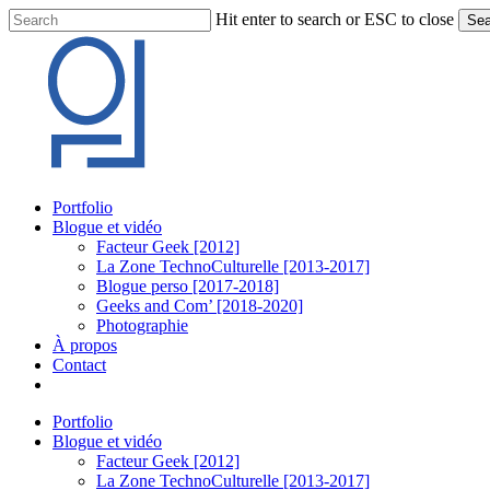
Skip
Hit enter to search or ESC to close
Sea
to
Close
main
Search
content
Menu
Portfolio
Blogue et vidéo
Facteur Geek [2012]
La Zone TechnoCulturelle [2013-2017]
Blogue perso [2017-2018]
Geeks and Com’ [2018-2020]
Photographie
À propos
Contact
twitter
linkedin
youtube
instagram
Portfolio
Blogue et vidéo
Facteur Geek [2012]
La Zone TechnoCulturelle [2013-2017]