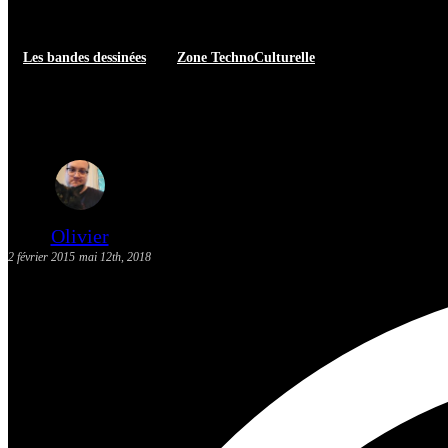
Les bandes dessinées
Zone TechnoCulturelle
[Actualité] Les sorties BD: 4 fév
Olivier
2 février 2015
mai 12th, 2018