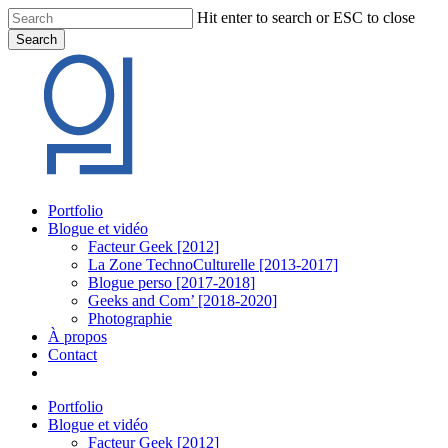
Skip
Hit enter to search or ESC to close
to
Search
main
Close
content
Search
Menu
Portfolio
Blogue et vidéo
Facteur Geek [2012]
La Zone TechnoCulturelle [2013-2017]
Blogue perso [2017-2018]
Geeks and Com’ [2018-2020]
Photographie
À propos
Contact
twitter
linkedin
youtube
instagram
Portfolio
Blogue et vidéo
Facteur Geek [2012]