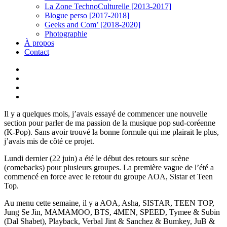
La Zone TechnoCulturelle [2013-2017]
Blogue perso [2017-2018]
Geeks and Com’ [2018-2020]
Photographie
À propos
Contact
twitter
linkedin
youtube
instagram
Il y a quelques mois, j’avais essayé de commencer une nouvelle
section pour parler de ma passion de la musique pop sud-coréenne
(K-Pop). Sans avoir trouvé la bonne formule qui me plairait le plus,
j’avais mis de côté ce projet.
Lundi dernier (22 juin) a été le début des retours sur scène
(comebacks) pour plusieurs groupes. La première vague de l’été a
commencé en force avec le retour du groupe AOA, Sistar et Teen
Top.
Au menu cette semaine, il y a AOA, Asha, SISTAR, TEEN TOP,
Jung Se Jin, MAMAMOO, BTS, 4MEN, SPEED, Tymee & Subin
(Dal Shabet), Playback, Verbal Jint & Sanchez & Bumkey, JuB &