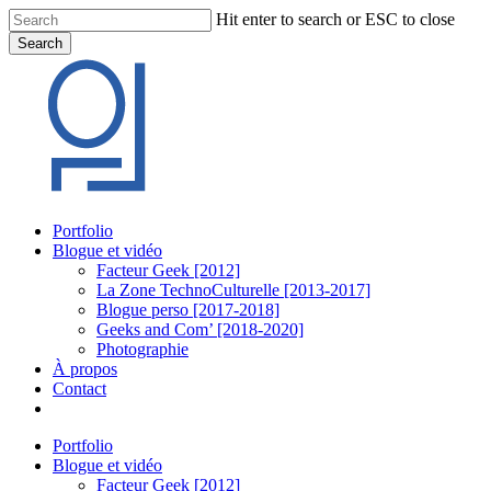
Skip
Hit enter to search or ESC to close
to
Search
main
Close
content
Search
Menu
Portfolio
Blogue et vidéo
Facteur Geek [2012]
La Zone TechnoCulturelle [2013-2017]
Blogue perso [2017-2018]
Geeks and Com’ [2018-2020]
Photographie
À propos
Contact
twitter
linkedin
youtube
instagram
Portfolio
Blogue et vidéo
Facteur Geek [2012]