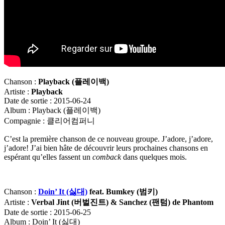
Chanson :
Playback (
플레이백)
Artiste :
Playback
Date de sortie : 2015-06-24
Album : Playback (플레이백)
Compagnie : 클리어컴퍼니
C’est la première chanson de ce nouveau groupe. J’adore, j’adore,
j’adore! J’ai bien hâte de découvrir leurs prochaines chansons en
espérant qu’elles fassent un
comback
dans quelques mois.
Chanson :
Doin’ It (싫대)
feat.
Bumkey (
범키)
Artiste :
Verbal Jint (
버벌진트) & Sanchez (
팬텀) de Phantom
Date de sortie : 2015-06-25
Album : Doin’ It (싫대)