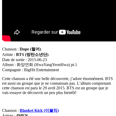
Chanson :
Dope (
쩔어)
Artiste :
BTS (
방탄소년단)
Date de sortie : 2015-06-23
Album : 화양연화 (HwaYangYeonHwa) pt.1
Compagnie : BigHit Entertainment
Cette chanson a été une belle découverte, j’adore énormément. BTS
est aussi un groupe que je ne connaissais pas. L’album comprenant
cette chanson est paru le 29 avril 2015. BTS est un groupe que je
vais essayer de découvrir un peu plus bientôt!
Chanson :
Blanket Kick (이불킥)
Artiste :
4MEN