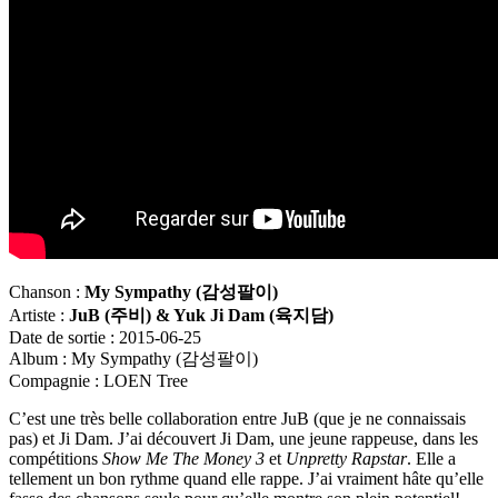
Chanson :
My Sympathy (
감성팔이)
Artiste :
JuB (
주비) & Yuk Ji Dam (
육지담)
Date de sortie : 2015-06-25
Album : My Sympathy (감성팔이)
Compagnie : LOEN Tree
C’est une très belle collaboration entre JuB (que je ne connaissais
pas) et Ji Dam. J’ai découvert Ji Dam, une jeune rappeuse, dans les
compétitions
Show Me The Money 3
et
Unpretty Rapstar
. Elle a
tellement un bon rythme quand elle rappe. J’ai vraiment hâte qu’elle