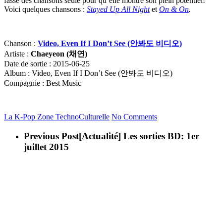
fasse des chansons seule pour qu’elle montre son plein potentiel!
Voici quelques chansons :
Stayed Up All Night
et
On & On
.
Chanson :
Video, Even If I Don’t See (안봐도 비디오)
Artiste :
Chaeyeon (
채연
)
Date de sortie : 2015-06-25
Album : Video, Even If I Don’t See (안봐도 비디오)
Compagnie : Best Music
La K-Pop
Zone TechnoCulturelle
No Comments
Previous Post
[Actualité] Les sorties BD: 1er
juillet 2015