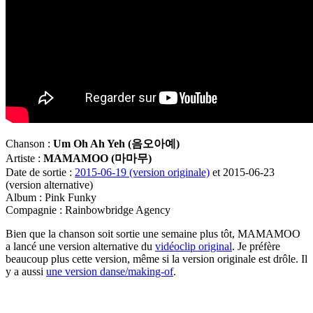
Chanson :
Um Oh Ah Yeh (
음오아예)
Artiste :
MAMAMOO (
마마무)
Date de sortie :
2015-06-19 (version originale)
et 2015-06-23
(version alternative)
Album : Pink Funky
Compagnie : Rainbowbridge Agency
Bien que la chanson soit sortie une semaine plus tôt, MAMAMOO
a lancé une version alternative du
vidéoclip original
. Je préfère
beaucoup plus cette version, même si la version originale est drôle. Il
y a aussi
une version danse/making-of
.