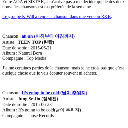
Entre AOA et SISTAR, je n’arrive pas à me décider quelle des deux
nouvelles chansons est ma préférée de la semaine…
Le groupe K.Will a repris la chanson dans une version R&B
.
Chanson :
ah-ah (아침부터 아침까지)
Artiste :
TEEN TOP (
틴탑)
Date de sortie : 2015-06-21
Album : Natural Born
Compagnie : Top Media
J’aime certaines parties de la chanson, mais je ne crois pas que c’est
quelque chose que je vais écouter souvent ni acheter.
Chanson :
It’s going to be cold (날이 추워져)
Artiste :
Jung Se Jin (
정세진
)
Date de sortie : 2015-06-23
Album : It’s going to be cold(날이 추워져)
Compagnie : Those Records