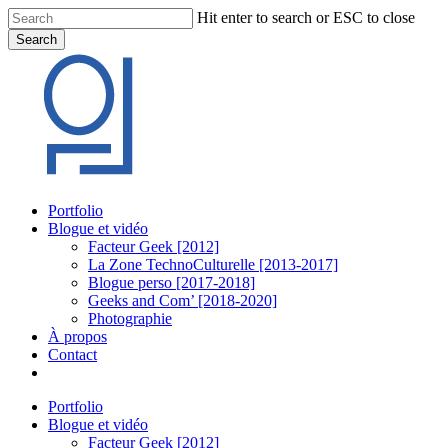
Skip
Hit enter to search or ESC to close
to
Search
main
Close
content
Search
Menu
Portfolio
Blogue et vidéo
Facteur Geek [2012]
La Zone TechnoCulturelle [2013-2017]
Blogue perso [2017-2018]
Geeks and Com’ [2018-2020]
Photographie
À propos
Contact
twitter
linkedin
youtube
instagram
Portfolio
Blogue et vidéo
Facteur Geek [2012]