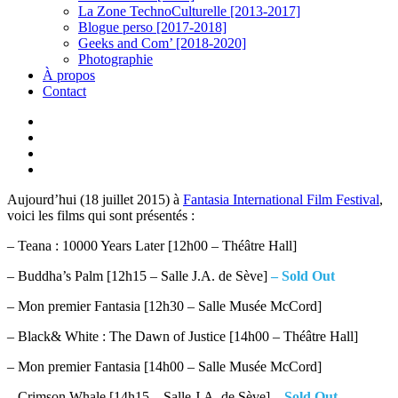
La Zone TechnoCulturelle [2013-2017]
Blogue perso [2017-2018]
Geeks and Com’ [2018-2020]
Photographie
À propos
Contact
twitter
linkedin
youtube
instagram
Aujourd’hui (18 juillet 2015) à
Fantasia International Film Festival
,
voici les films qui sont présentés :
– Teana : 10000 Years Later [12h00 – Théâtre Hall]
– Buddha’s Palm [12h15 – Salle J.A. de Sève]
– Sold Out
– Mon premier Fantasia [12h30 – Salle Musée McCord]
– Black& White : The Dawn of Justice [14h00 – Théâtre Hall]
– Mon premier Fantasia [14h00 – Salle Musée McCord]
– Crimson Whale [14h15 – Salle J.A. de Sève]
– Sold Out