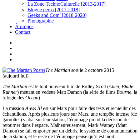
La Zone TechnoCulturelle [2013-2017]
Blogue perso [2017-2018]
Geeks and Com’ [2018-2020]
Photographie
À propos
Contact
twitter
linkedin
youtube
instagram
The Martian
sort le 2 octobre 2015
(aujourd’hui).
The Martian
est le tout nouveau film de Ridley Scott (
Alien, Blade
Runner
) mettant en vedette Matt Damon (la série de films
Bourne
, la
trilogie des
Ocean
).
La mission
Aress III
est sur Mars pour faire des tests et recueillir des
échantillons. Après plusieurs jours sur Mars, une tempête intense (de
garnottes) s’abat sur leur station, l’équipage prend la décision de
retourner dans l’espace. Malheureusement, Mark Watney (Matt
Damon) se fait emporter par un débris, le système de communication
de la station, et le reste de l’équipage pense qu’il est mort.