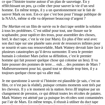
ce que l’histoire tourne autour d’un plan de sauvetage. En y
réfléchissant un peu, ça coûte cher pour sauver la vie d’un seul
homme. En même temps, il y a un questionnement sur le fait de
sauver Mark ou non. Est-ce que c’est bon pour l’image publique de
la NASA, même si elle va dépenser beaucoup d’argent ?
The Martian
est un film de survie ou le duct tape semble la solution
à tous les problèmes. C’est utilisé pour tout, une fissure sur le
scaphandre, pour rapiécer des trous, pour assembler des choses,
bref, le duct tape, c’est la vie (sur Mars). En plus d’être seul avec
son duct tape sur une planète sans avoir de ressources infinies pour
se nourrir et sans eau renouvelable, Mark Watney devrait faire face à
plusieurs catastrophes qu’il devra surmonter. Il sera le premier
humain à coloniser Mars (selon sa définition, c’est le premier
homme qui fait pousser quelque chose qui colonise un lieu). Il va
faire pousser des pommes de terre… euh… des pommes de Mars ?
Malheureusement pour lui, quand tout se déroule trop bien, il y a
toujours quelque chose qui va aller mal.
Je me questionne à savoir si l’histoire est plausible (je sais, c’est un
film, ce n’est pas la réalité), puisque certains moments sont tirés par
les cheveux. Il y a le moment où la station
Aress III
implose par un
changement de pression, ce qui détruit toutes les récoltes de patates.
Mark Watney est attristé par ça puisque les récoltes sont contaminées
par l’air de Mars. En même temps, il réussit à utiliser du duct tape