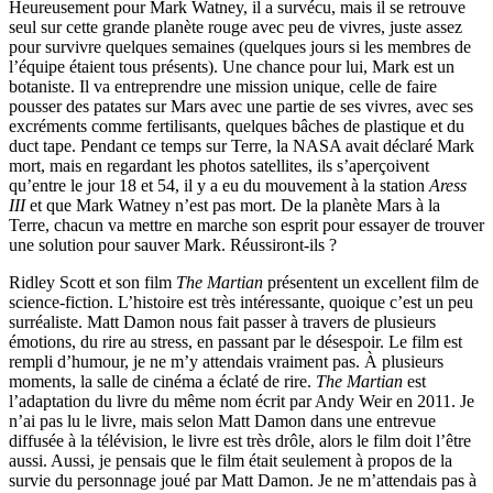
Heureusement pour Mark Watney, il a survécu, mais il se retrouve
seul sur cette grande planète rouge avec peu de vivres, juste assez
pour survivre quelques semaines (quelques jours si les membres de
l’équipe étaient tous présents). Une chance pour lui, Mark est un
botaniste. Il va entreprendre une mission unique, celle de faire
pousser des patates sur Mars avec une partie de ses vivres, avec ses
excréments comme fertilisants, quelques bâches de plastique et du
duct tape. Pendant ce temps sur Terre, la NASA avait déclaré Mark
mort, mais en regardant les photos satellites, ils s’aperçoivent
qu’entre le jour 18 et 54, il y a eu du mouvement à la station
Aress
III
et que Mark Watney n’est pas mort. De la planète Mars à la
Terre, chacun va mettre en marche son esprit pour essayer de trouver
une solution pour sauver Mark. Réussiront-ils ?
Ridley Scott et son film
The Martian
présentent un excellent film de
science-fiction. L’histoire est très intéressante, quoique c’est un peu
surréaliste. Matt Damon nous fait passer à travers de plusieurs
émotions, du rire au stress, en passant par le désespoir. Le film est
rempli d’humour, je ne m’y attendais vraiment pas. À plusieurs
moments, la salle de cinéma a éclaté de rire.
The Martian
est
l’adaptation du livre du même nom écrit par Andy Weir en 2011. Je
n’ai pas lu le livre, mais selon Matt Damon dans une entrevue
diffusée à la télévision, le livre est très drôle, alors le film doit l’être
aussi. Aussi, je pensais que le film était seulement à propos de la
survie du personnage joué par Matt Damon. Je ne m’attendais pas à