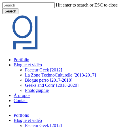
Skip
Hit enter to search or ESC to close
to
Search
main
Close
content
Search
Menu
Portfolio
Blogue et vidéo
Facteur Geek [2012]
La Zone TechnoCulturelle [2013-2017]
Blogue perso [2017-2018]
Geeks and Com’ [2018-2020]
Photographie
À propos
Contact
twitter
linkedin
youtube
instagram
Portfolio
Blogue et vidéo
Facteur Geek [2012]