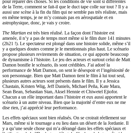
pour réparer des choses. Si les conditions de vie sont si différentes
de la Terre, comment se fait-il que le duct tape colle sur tout ? Il y a
aussi une scène à la fin du film qui ne semble pas très réaliste, mais
en même temps, je ne m’y connais pas en aérospatiale et en
astrophysique, donc, je vais y croire.
The Martian
est très bien réalisé. La façon dont l’histoire est
amenée, il n’y a pas de temps mort même si le film dure 141 minutes
(2h21 !). Le spectateur est plongé dans une histoire solide, même s’il
y a quelques doutes comme je le mentionnais plus haut. Le scénario
propose plusieurs revirements de situation, ce qui apporte beaucoup
de dynamisme à l’histoire. Le jeu des acteurs et surtout celui de Matt
Damon bonifie le scénario, ils sont crédibles. J’ai adoré la
performance de Matt Damon, on sent le désespoir et l’ingéniosité de
son personnage. Bien que Matt Damon tient le film à lui tout seul,
plusieurs autres acteurs sont présents dans le film. Il y a Jessica
Chastain, Kristen Wiig, Jeff Daniels, Michael Peña, Kate Mara,
Sean Bean, Sebastian Stan, Aksel Hennie et Chiwetel Ejiofor.
Chacun a un rôle important dans l’histoire et eux aussi apportent le
scénario à un autre niveau. Bien que la majorité d’entre eux ne me
dise rien, j’ai apprécié leur performance.
Les effets spéciaux sont bien réalisés. On se croirait réellement sur
Mars, même si le tournage a eu lieu dans un désert de la Jordanie. Il
y a qu’une seule chose qui m’a dérangé dans les effets spéciaux et