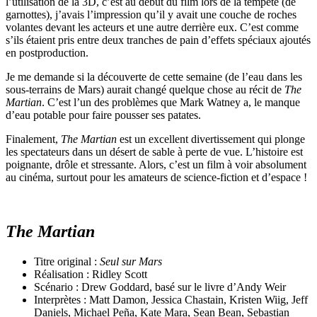
l’utilisation de la 3D, c’est au début du film lors de la tempête (de
garnottes), j’avais l’impression qu’il y avait une couche de roches
volantes devant les acteurs et une autre derrière eux. C’est comme
s’ils étaient pris entre deux tranches de pain d’effets spéciaux ajoutés
en postproduction.
Je me demande si la découverte de cette semaine (de l’eau dans les
sous-terrains de Mars) aurait changé quelque chose au récit de
The
Martian
. C’est l’un des problèmes que Mark Watney a, le manque
d’eau potable pour faire pousser ses patates.
Finalement,
The Martian
est un excellent divertissement qui plonge
les spectateurs dans un désert de sable à perte de vue. L’histoire est
poignante, drôle et stressante. Alors, c’est un film à voir absolument
au cinéma, surtout pour les amateurs de science-fiction et d’espace !
The Martian
Titre original :
Seul sur Mars
Réalisation : Ridley Scott
Scénario : Drew Goddard, basé sur le livre d’Andy Weir
Interprètes : Matt Damon, Jessica Chastain, Kristen Wiig, Jeff
Daniels, Michael Peña, Kate Mara, Sean Bean, Sebastian