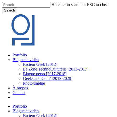
Skip
Hit enter to search or ESC to close
to
Search
main
Close
content
Search
Menu
Portfolio
Blogue et vidéo
Facteur Geek [2012]
La Zone TechnoCulturelle [2013-2017]
Blogue perso [2017-2018]
Geeks and Com’ [2018-2020]
Photographie
À propos
Contact
twitter
linkedin
youtube
instagram
Portfolio
Blogue et vidéo
Facteur Geek [2012]