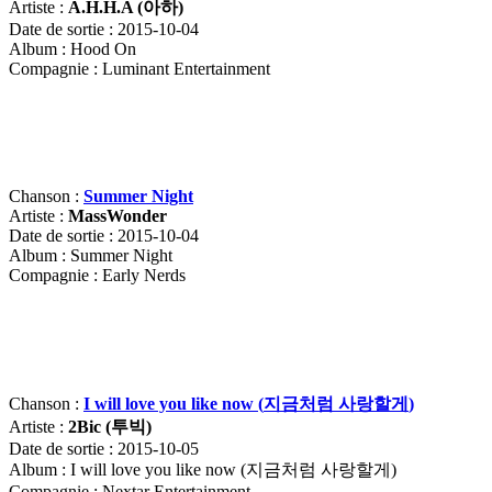
Artiste :
A.H.H.A (
아하)
Date de sortie : 2015-10-04
Album : Hood On
Compagnie : Luminant Entertainment
Chanson :
Summer Night
Artiste :
MassWonder
Date de sortie : 2015-10-04
Album : Summer Night
Compagnie : Early Nerds
Chanson :
I will love you like now (
지금처럼
사랑할게
)
Artiste :
2Bic (
투빅
)
Date de sortie : 2015-10-05
Album : I will love you like now (지금처럼 사랑할게)
Compagnie : Nextar Entertainment