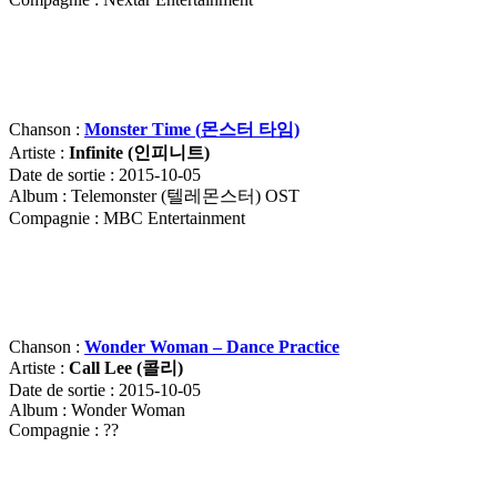
Chanson :
Monster Time (
몬스터
타임)
Artiste :
Infinite (
인피니트
)
Date de sortie : 2015-10-05
Album : Telemonster (텔레몬스터) OST
Compagnie : MBC Entertainment
Chanson :
Wonder Woman – Dance Practice
Artiste :
Call Lee (
콜리
)
Date de sortie : 2015-10-05
Album : Wonder Woman
Compagnie : ??