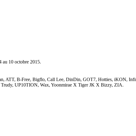
4 au 10 octobre 2015.
, ATT, B-Free, Bigflo, Call Lee, DinDin, GOT7, Hotties, iKON, Infin
, Trudy, UP10TION, Wax, Yoonmirae X Tiger JK X Bizzy, ZIA.