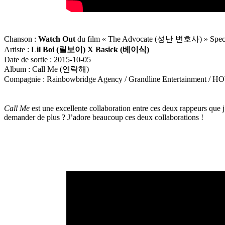
Chanson :
Watch Out
du film « The Advocate (성난 변호사) » Spec
Artiste :
Lil Boi (
릴보이
) X Basick (
베이식
)
Date de sortie : 2015-10-05
Album : Call Me (연락해)
Compagnie : Rainbowbridge Agency / Grandline Entertainment / H
Call Me
est une excellente collaboration entre ces deux rappeurs que 
demander de plus ? J’adore beaucoup ces deux collaborations !