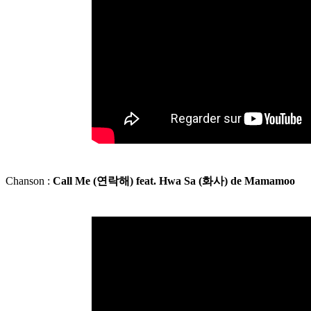
Chanson :
Call Me (
연락해
) feat. Hwa Sa (
화사
) de Mamamoo