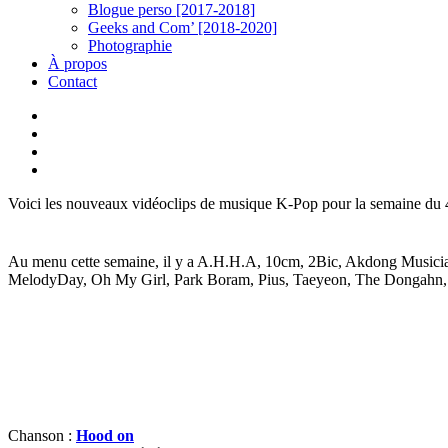
Blogue perso [2017-2018]
Geeks and Com’ [2018-2020]
Photographie
À propos
Contact
twitter
linkedin
youtube
instagram
Voici les nouveaux vidéoclips de musique K-Pop pour la semaine du 
Au menu cette semaine, il y a A.H.H.A, 10cm, 2Bic, Akdong Musician
MelodyDay, Oh My Girl, Park Boram, Pius, Taeyeon, The Dongahn
Chanson :
Hood on