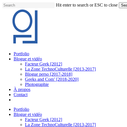
Skip
Hit enter to search or ESC to close
Sea
to
Close
main
Search
content
Menu
Portfolio
Blogue et vidéo
Facteur Geek [2012]
La Zone TechnoCulturelle [2013-2017]
Blogue perso [2017-2018]
Geeks and Com’ [2018-2020]
Photographie
À propos
Contact
twitter
linkedin
youtube
instagram
Portfolio
Blogue et vidéo
Facteur Geek [2012]
La Zone TechnoCulturelle [2013-2017]