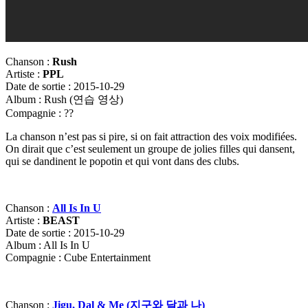
Chanson :
Rush
Artiste :
PPL
Date de sortie : 2015-10-29
Album : Rush (연습 영상)
Compagnie : ??
La chanson n’est pas si pire, si on fait attraction des voix modifiées.
On dirait que c’est seulement un groupe de jolies filles qui dansent,
qui se dandinent le popotin et qui vont dans des clubs.
Chanson :
All Is In U
Artiste :
BEAST
Date de sortie : 2015-10-29
Album : All Is In U
Compagnie : Cube Entertainment
Chanson :
Jigu, Dal & Me (
지구와
달과
나)