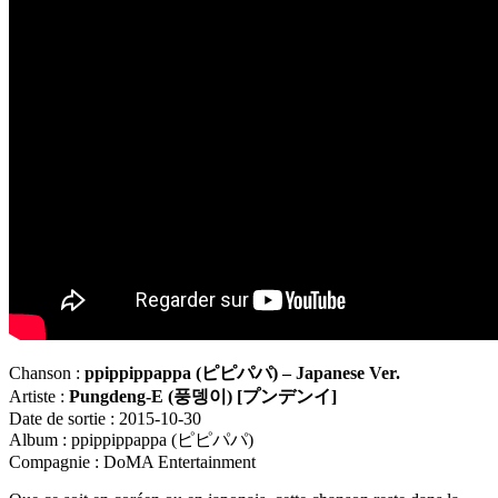
Chanson :
ppippippappa (
ピピパパ
) – Japanese Ver.
Artiste :
Pungdeng-E (
풍뎅이
) [
プンデンイ
]
Date de sortie : 2015-10-30
Album : ppippippappa (ピピパパ)
Compagnie : DoMA Entertainment