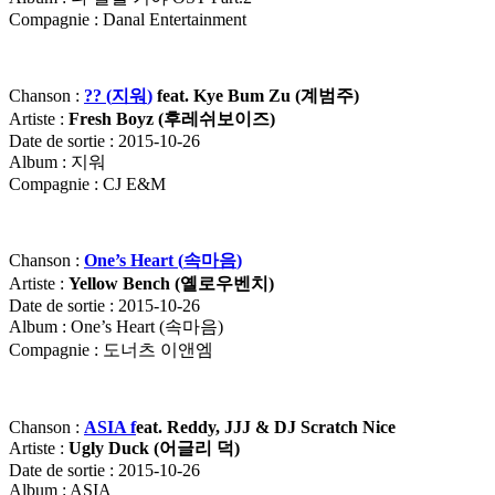
Compagnie : Danal Entertainment
Chanson :
?? (
지워
)
feat. Kye Bum Zu (
계범주)
Artiste :
Fresh Boyz (
후레쉬보이즈)
Date de sortie : 2015-10-26
Album : 지워
Compagnie : CJ E&M
Chanson :
One’s Heart (
속마음
)
Artiste :
Yellow Bench (
옐로우벤치
)
Date de sortie : 2015-10-26
Album : One’s Heart (속마음)
Compagnie : 도너츠 이앤엠
Chanson :
ASIA f
eat. Reddy, JJJ & DJ Scratch Nice
Artiste :
Ugly Duck (
어글리
덕
)
Date de sortie : 2015-10-26
Album : ASIA