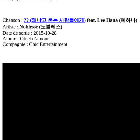
Chanson :
?? (
왜냐고
묻는
사람들에게
)
feat. Lee Hana (
예하나)
Artiste :
Noblesse (
노블레스)
Date de sortie : 2015-10-28
Album : Objet d’amour
Compagnie : Chic Entertainment