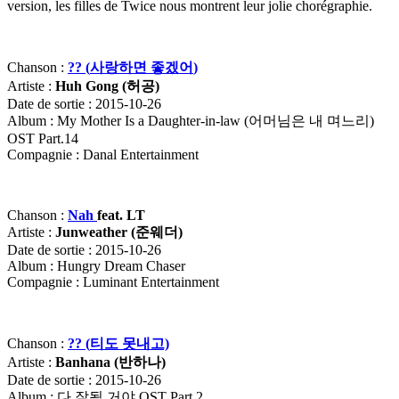
version, les filles de Twice nous montrent leur jolie chorégraphie.
Chanson :
?? (
사랑하면
좋겠어
)
Artiste :
Huh Gong (
허공
)
Date de sortie : 2015-10-26
Album : My Mother Is a Daughter-in-law (어머님은 내 며느리)
OST Part.14
Compagnie : Danal Entertainment
Chanson :
Nah
feat. LT
Artiste :
Junweather (
준웨더
)
Date de sortie : 2015-10-26
Album : Hungry Dream Chaser
Compagnie : Luminant Entertainment
Chanson :
?? (
티도
못내고)
Artiste :
Banhana (
반하나)
Date de sortie : 2015-10-26
Album : 다 잘될 거야 OST Part.2