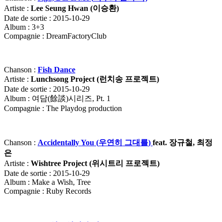
Artiste :
Lee Seung Hwan (
이승환
)
Date de sortie : 2015-10-29
Album : 3+3
Compagnie : DreamFactoryClub
Chanson :
Fish Dance
Artiste :
Lunchsong Project (
런치송
프로젝트)
Date de sortie : 2015-10-29
Album : 여담(餘談)시리즈, Pt. 1
Compagnie : The Playdog production
Chanson :
Accidentally You (
우연히
그대를
)
feat.
장규철
,
최정
은
Artiste :
Wishtree Project (
위시트리
프로젝트
)
Date de sortie : 2015-10-29
Album : Make a Wish, Tree
Compagnie : Ruby Records