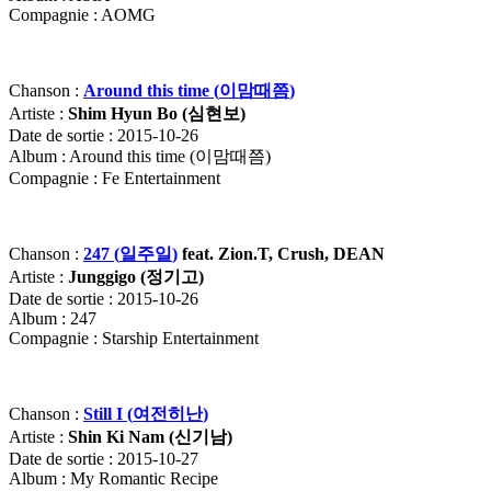
Compagnie : AOMG
Chanson :
Around this time (
이맘때쯤
)
Artiste :
Shim Hyun Bo (
심현보
)
Date de sortie : 2015-10-26
Album : Around this time (이맘때쯤)
Compagnie : Fe Entertainment
Chanson :
247 (
일주일
)
feat. Zion.T, Crush, DEAN
Artiste :
Junggigo (
정기고
)
Date de sortie : 2015-10-26
Album : 247
Compagnie : Starship Entertainment
Chanson :
Still I (
여전히난
)
Artiste :
Shin Ki Nam (
신기남
)
Date de sortie : 2015-10-27
Album : My Romantic Recipe