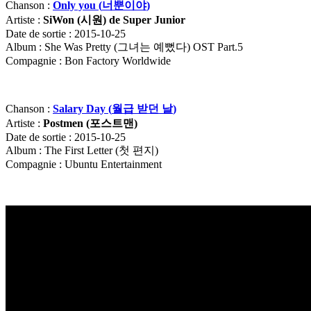
Chanson :
Only you (
너뿐이야
)
Artiste :
SiWon (
시원
) de Super Junior
Date de sortie : 2015-10-25
Album : She Was Pretty (그녀는 예뻤다) OST Part.5
Compagnie : Bon Factory Worldwide
Chanson :
Salary Day (
월급
받던
날
)
Artiste :
Postmen (
포스트맨
)
Date de sortie : 2015-10-25
Album : The First Letter (첫 편지)
Compagnie : Ubuntu Entertainment