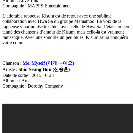
Album : Love Talk
Compagnie : MAPPS Entertainment
L’adorable rappeuse Kisum est de retour avec une sublime
collaboration avec Hwa Sa du groupe Mamamoo. La voix de la
rappeuse s’harmonise très bien avec celle de Hwa Sa. J’étais un peu
tanné des chansons d’amour de Kisum, mais celle-là est vraiment
fantastique. Avec une sonorité un peu blues, Kisum saura conquérir
votre cœur.
Chanson :
Me, Myself (
이게
나예요
)
Artiste :
Shin Seung Hun (
신승훈
)
Date de sortie : 2015-10-28
Album : I Am…
Compagnie : Dorothy Company