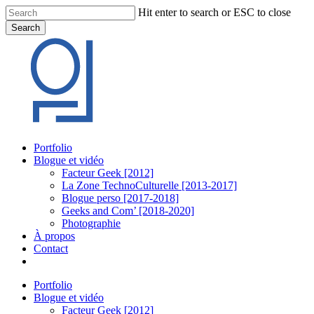
Skip
Hit enter to search or ESC to close
to
Search
main
Close
content
Search
Menu
Portfolio
Blogue et vidéo
Facteur Geek [2012]
La Zone TechnoCulturelle [2013-2017]
Blogue perso [2017-2018]
Geeks and Com’ [2018-2020]
Photographie
À propos
Contact
twitter
linkedin
youtube
instagram
Portfolio
Blogue et vidéo
Facteur Geek [2012]