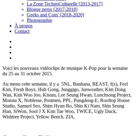
La Zone TechnoCulturelle [2013-2017]
Blogue perso [2017-2018]
Geeks and Com’ [2018-2020]
Photographie
À propos
Contact
twitter
linkedin
youtube
instagram
Voici les nouveaux vidéoclips de musique K-Pop pour la semaine
du 25 au 31 octobre 2015.
Au menu cette semaine, il y a 5NL, Banhana, BEAST, f(x), Feel
Kim, Fresh Boyz, Huh Gong, Junggigo, Junweather, Kim Dong
Wan, Kim Woo Joo, Kisum, Lee Seung Hwan, Lunchsong Project,
Monsta X, Noblesse, Postmen, PPL, Pungdeng-E, Rooftop House
Studio, Samuel Seo, Shim Hyun Bo, Shin Ki Nam, Shin Seung
Hun, SiWon, Sool J X Kim Tae Woo, TWICE, Ugly Duck,
Wishtree Project, Yellow Bench, ZIA.