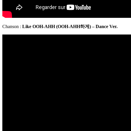
Chanson :
Like OOH-AHH (
OOH-AHH
하게
) – Dance Ver.