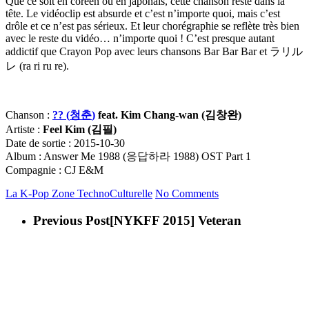
Que ce soit en coréen ou en japonais, cette chanson reste dans la
tête. Le vidéoclip est absurde et c’est n’importe quoi, mais c’est
drôle et ce n’est pas sérieux. Et leur chorégraphie se reflète très bien
avec le reste du vidéo… n’importe quoi ! C’est presque autant
addictif que Crayon Pop avec leurs chansons Bar Bar Bar et ラリル
レ (ra ri ru re).
Chanson :
?? (
청춘
)
feat. Kim Chang-wan (
김창완
)
Artiste :
Feel Kim (
김필
)
Date de sortie : 2015-10-30
Album : Answer Me 1988 (응답하라 1988) OST Part 1
Compagnie : CJ E&M
La K-Pop
Zone TechnoCulturelle
No Comments
Previous Post
[NYKFF 2015] Veteran