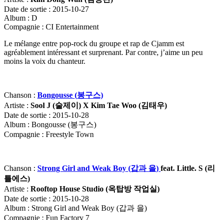
Date de sortie : 2015-10-27
Album : D
Compagnie : CI Entertainment
Le mélange entre pop-rock du groupe et rap de Cjamm est
agréablement intéressant et surprenant. Par contre, j’aime un peu
moins la voix du chanteur.
Chanson :
Bongousse (
봉구스)
Artiste :
Sool J (
술제이) X Kim Tae Woo (
김태우)
Date de sortie : 2015-10-28
Album : Bongousse (봉구스)
Compagnie : Freestyle Town
Chanson :
Strong Girl and Weak Boy (
갑과
을
)
feat. Little. S (
리
틀에스
)
Artiste :
Rooftop House Studio (
옥탑방
작업실
)
Date de sortie : 2015-10-28
Album : Strong Girl and Weak Boy (갑과 을)
Compagnie : Fun Factory 7