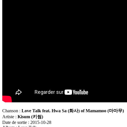
Chanson :
Love Talk feat. Hwa Sa (
화사
) of Mamamoo (
마마무
)
Artiste :
Kisum (
키썸
)
Date de sortie : 2015-10-28