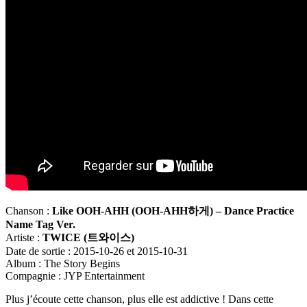
Chanson :
Like OOH-AHH (
OOH-AHH
하게
) – Dance Practice
Name Tag Ver.
Artiste :
TWICE (
트와이스)
Date de sortie : 2015-10-26 et 2015-10-31
Album : The Story Begins
Compagnie : JYP Entertainment
Plus j’écoute cette chanson, plus elle est addictive ! Dans cette