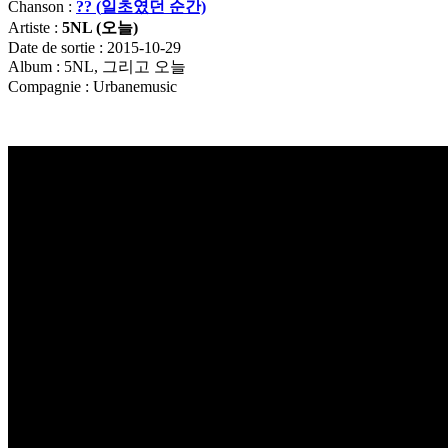
Chanson :
?? (
일초였던
순간)
Artiste :
5NL (
오늘)
Date de sortie : 2015-10-29
Album : 5NL, 그리고 오늘
Compagnie : Urbanemusic