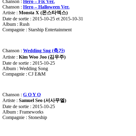
Chanson :
Hero – Fix Ver.
Chanson :
Hero – Halloween Ver.
Artiste :
Monsta X (
몬스타엑스
)
Date de sortie : 2015-10-25 et 2015-10-31
Album : Rush
Compagnie : Starship Entertainment
Chanson :
Wedding Sng (
축가
)
Artiste :
Kim Woo Joo (
김우주
)
Date de sortie : 2015-10-25
Album : Wedding Song
Compagnie : CJ E&M
Chanson :
G O Y O
Artiste :
Samuel Seo (
서사무엘)
Date de sortie : 2015-10-25
Album : Frameworks
Compagnie : Stoneship