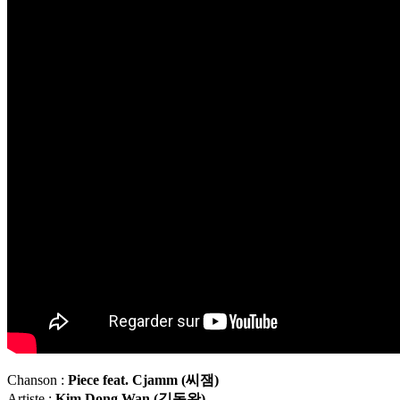
Chanson :
Piece feat. Cjamm (
씨잼)
Artiste :
Kim Dong Wan (
김동완)