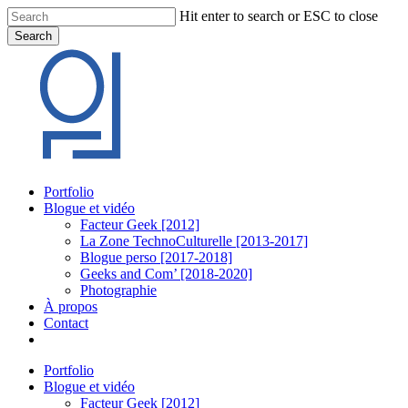
Skip
Hit enter to search or ESC to close
to
Search
main
Close
content
Search
Menu
Portfolio
Blogue et vidéo
Facteur Geek [2012]
La Zone TechnoCulturelle [2013-2017]
Blogue perso [2017-2018]
Geeks and Com’ [2018-2020]
Photographie
À propos
Contact
twitter
linkedin
youtube
instagram
Portfolio
Blogue et vidéo
Facteur Geek [2012]