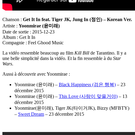
Chanson :
Get It In feat. Tiger JK, Jung In (
정인
) – Korean Ver.
Artiste :
Yoonmirae (
윤미래
)
Date de sortie : 2015-12-23
Album : Get It In
Compagnie : Feel Ghood Music
La vidéo ressemble beaucoup au film
Kill Bill
de Tarantino. Il y a
une belle simplicité dans la vidéo. Et la fin ressemble à du
Star
Wars
.
Aussi à découvrir avec Yoonmirae :
Yoonmirae (윤미래) –
Black Happiness (검은 행복)
– 23
décembre 2015
Yoonmirae (윤미래) –
This Love (사랑이 맞을거야)
– 13
décembre 2015
Yoonmirae(윤미래), Tiger JK(타이거JK), Bizzy (MFBTY)
–
Sweet Dream
– 23 décembre 2015