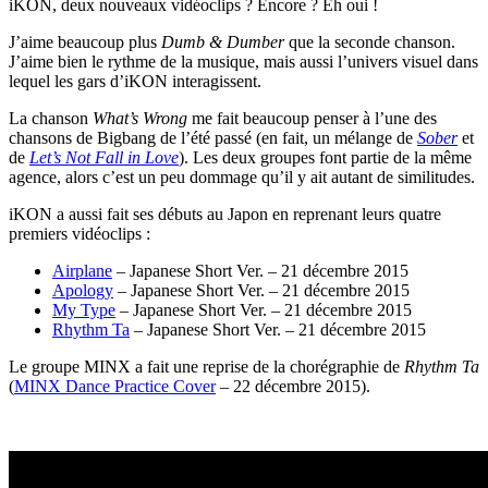
iKON, deux nouveaux vidéoclips ? Encore ? Eh oui !
J’aime beaucoup plus
Dumb & Dumber
que la seconde chanson.
J’aime bien le rythme de la musique, mais aussi l’univers visuel dans
lequel les gars d’iKON interagissent.
La chanson
What’s Wrong
me fait beaucoup penser à l’une des
chansons de Bigbang de l’été passé (en fait, un mélange de
Sober
et
de
Let’s Not Fall in Love
). Les deux groupes font partie de la même
agence, alors c’est un peu dommage qu’il y ait autant de similitudes.
iKON a aussi fait ses débuts au Japon en reprenant leurs quatre
premiers vidéoclips :
Airplane
– Japanese Short Ver. – 21 décembre 2015
Apology
– Japanese Short Ver. – 21 décembre 2015
My Type
– Japanese Short Ver. – 21 décembre 2015
Rhythm Ta
– Japanese Short Ver. – 21 décembre 2015
Le groupe MINX a fait une reprise de la chorégraphie de
Rhythm Ta
(
MINX Dance Practice Cover
– 22 décembre 2015).