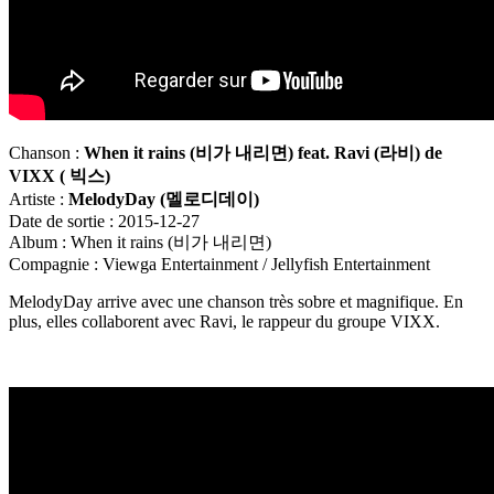
Chanson :
When it rains (
비가
내리면
)
feat. Ravi (
라비
) de
VIXX (
빅스
)
Artiste :
MelodyDay (
멜로디데이
)
Date de sortie : 2015-12-27
Album : When it rains (비가 내리면)
Compagnie : Viewga Entertainment / Jellyfish Entertainment
MelodyDay arrive avec une chanson très sobre et magnifique. En
plus, elles collaborent avec Ravi, le rappeur du groupe VIXX.