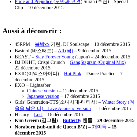
Pride and Prejudice (오만과 편견)
Suran (수란) – Special
Clip – 10 décembre 2015
Aussi à découvrir :
45RPM –
붐박스
기린, DJ Soulscape – 10 décembre 2015
Basterd (바스터드) –
All (싹)
– 9 décembre 2015
BEAST –
Stay Forever Young
(Japon) – 24 décembre 2015
DJ DKHT, Crispi Crunch –
GangStagram (Original Mix)
–
22 décembre 2015
EXID(이엑스아이디) –
Hot Pink
– Dance Practice – 7
décembre 2015
EXO – Lightsaber
Chinese version
– 11 décembre 2015
Japanese version
– 17 décembre 2015
Girls’ Generation-TTS(소녀시대-태티서) –
Winter Story (겨
울을 닮은 너) – Live Acoustic Version
– 11 décembre 2015
History –
Lost
– 16 décembre 2015
Kim Greem (
김그림
) –
Butterfly
캔들
– 29 décembre 2015
Noraborn (sub-unit de Queen B’Z) –
개이득
– 15
décembre 2015