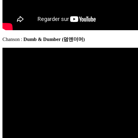
Chanson :
Dumb & Dumber (
덤앤더머)