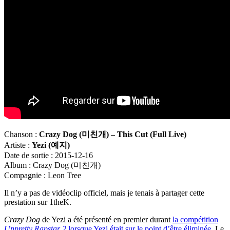
Chanson :
Crazy Dog (
미친개
) – This Cut (Full Live)
Artiste :
Yezi (
예지
)
Date de sortie : 2015-12-16
Album : Crazy Dog (미친개)
Compagnie : Leon Tree
Il n’y a pas de vidéoclip officiel, mais je tenais à partager cette
prestation sur 1theK.
Crazy Dog
de Yezi a été présenté en premier durant
la compétition
Unpretty Rapstar 2
lorsque Yezi était sur le point d’être éliminée
. Le