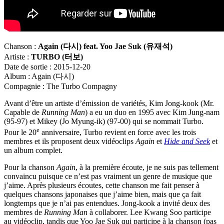
Chanson :
Again (
다시
) feat. Yoo Jae Suk (
유재석
)
Artiste :
TURBO (
터보)
Date de sortie : 2015-12-20
Album : Again (다시)
Compagnie : The Turbo Compagny
Avant d’être un artiste d’émission de variétés, Kim Jong-kook (Mr.
Capable de
Running Man
) a eu un duo en 1995 avec Kim Jung-nam
(95-97) et Mikey (Jo Myung-ik) (97-00) qui se nommait Turbo.
e
Pour le 20
anniversaire, Turbo revient en force avec les trois
membres et ils proposent deux vidéoclips
Again
et
Hide and Seek
et
un album complet.
Pour la chanson
Again
, à la première écoute, je ne suis pas tellement
convaincu puisque ce n’est pas vraiment un genre de musique que
j’aime. Après plusieurs écoutes, cette chanson me fait penser à
quelques chansons japonaises que j’aime bien, mais que ça fait
longtemps que je n’ai pas entendues. Jong-kook a invité deux des
membres de
Running Man
à collaborer. Lee Kwang Soo participe
au vidéoclip, tandis que Yoo Jae Suk qui participe à la chanson (pas