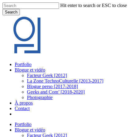
Skip
Hit enter to search or ESC to close
to
Search
main
Close
content
Search
Menu
Portfolio
Blogue et vidéo
Facteur Geek [2012]
La Zone TechnoCulturelle [2013-2017]
Blogue perso [2017-2018]
Geeks and Com’ [2018-2020]
Photographie
À propos
Contact
twitter
linkedin
youtube
instagram
Portfolio
Blogue et vidéo
Facteur Geek [2012]