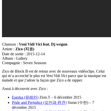
Chanson :
Veni Vidi Vici feat. Dj wegun
Artiste :
Zico (
지코)
Date de sortie : 2015-12-14
Album : Gallery
Compagnie : Seven Seasons
Zico de Block B est de retour avec de nouveaux vidéoclips. Celui
qui m’a accroché le plus est
Veni Vidi Vici
parce que la musique est
malade et que j’adore la façon que Zico a de rapper.
Aussi à découvrir avec Zico :
Eureka (유레카)
Zion.T – 6 décembre 2015
Pride and Prejudice (오만과 편견)
Suran (수란) – 7
décembre 2015