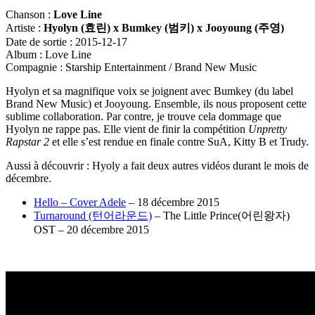
Chanson :
Love Line
Artiste :
Hyolyn (
효린
) x Bumkey (
범키
) x Jooyoung (
주영
)
Date de sortie : 2015-12-17
Album : Love Line
Compagnie : Starship Entertainment / Brand New Music
Hyolyn et sa magnifique voix se joignent avec Bumkey (du label
Brand New Music) et Jooyoung. Ensemble, ils nous proposent cette
sublime collaboration. Par contre, je trouve cela dommage que
Hyolyn ne rappe pas. Elle vient de finir la compétition
Unpretty
Rapstar 2
et elle s’est rendue en finale contre SuA, Kitty B et Trudy.
Aussi à découvrir : Hyoly a fait deux autres vidéos durant le mois de
décembre.
Hello – Cover Adele
– 18 décembre 2015
Turnaround (턴어라운드)
– The Little Prince(어린왕자)
OST – 20 décembre 2015