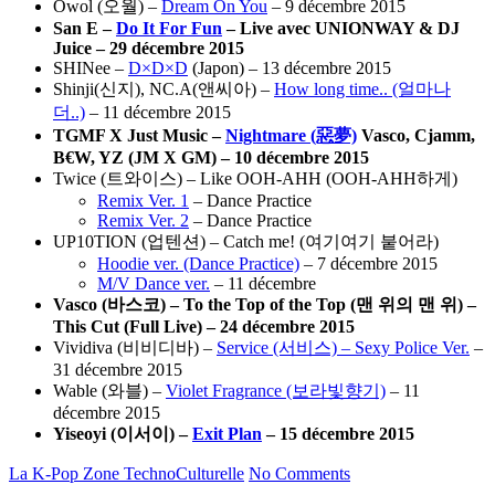
Owol (오월) –
Dream On You
– 9 décembre 2015
San E –
Do It For Fun
– Live avec UNIONWAY & DJ
Juice – 29 décembre 2015
SHINee –
D×D×D
(Japon) – 13 décembre 2015
Shinji(신지), NC.A(앤씨아) –
How long time.. (얼마나
더..)
– 11 décembre 2015
TGMF X Just Music –
Nightmare (惡夢)
Vasco, Cjamm,
B€W, YZ (JM X GM) – 10 décembre 2015
Twice (트와이스) – Like OOH-AHH (OOH-AHH하게)
Remix Ver. 1
– Dance Practice
Remix Ver. 2
– Dance Practice
UP10TION (업텐션) – Catch me! (여기여기 붙어라)
Hoodie ver. (Dance Practice)
– 7 décembre 2015
M/V Dance ver.
– 11 décembre
Vasco (
바스코
) – To the Top of the Top (
맨
위의
맨
위
) –
This Cut (Full Live) – 24 décembre 2015
Vividiva (비비디바) –
Service (서비스) – Sexy Police Ver.
–
31 décembre 2015
Wable (와블) –
Violet Fragrance (보라빛향기)
– 11
décembre 2015
Yiseoyi (
이서이) –
Exit Plan
– 15 décembre 2015
La K-Pop
Zone TechnoCulturelle
No Comments