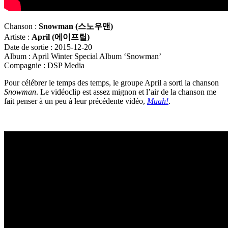
Chanson :
Snowman (
스노우맨)
Artiste :
April (
에이프릴)
Date de sortie : 2015-12-20
Album : April Winter Special Album ‘Snowman’
Compagnie : DSP Media
Pour célébrer le temps des temps, le groupe April a sorti la chanson
Snowman
. Le vidéoclip est assez mignon et l’air de la chanson me
fait penser à un peu à leur précédente vidéo,
Muah!
.