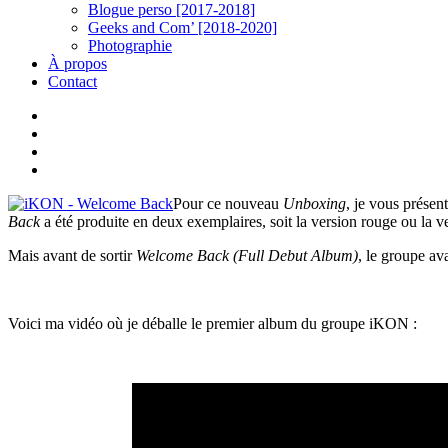
Blogue perso [2017-2018]
Geeks and Com’ [2018-2020]
Photographie
À propos
Contact
twitter
linkedin
youtube
instagram
Pour ce nouveau
Unboxing
, je vous prése
Back
a été produite en deux exemplaires, soit la version rouge ou la ve
Mais avant de sortir
Welcome Back (Full Debut Album)
, le groupe a
Voici ma vidéo où je déballe le premier album du groupe iKON :