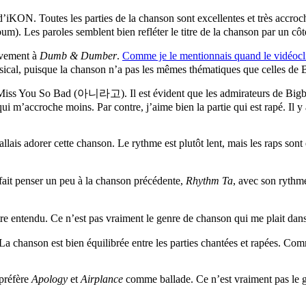
’iKON. Toutes les parties de la chanson sont excellentes et très accro
bum). Les paroles semblent bien refléter le titre de la chanson par un cô
ivement à
Dumb & Dumber
.
Comme je le mentionnais quand le vidéocli
usical, puisque la chanson n’a pas les mêmes thématiques que celles de 
 Miss You So Bad (아니라고). Il est évident que les admirateurs de Bigban
ui m’accroche moins. Par contre, j’aime bien la partie qui est rapé. Il y a
j’allais adorer cette chanson. Le rythme est plutôt lent, mais les raps so
fait penser un peu à la chanson précédente,
Rhythm Ta
, avec son rythm
tre entendu. Ce n’est pas vraiment le genre de chanson qui me plait dans
 La chanson est bien équilibrée entre les parties chantées et rapées. C
préfère
Apology
et
Airplance
comme ballade. Ce n’est vraiment pas le g