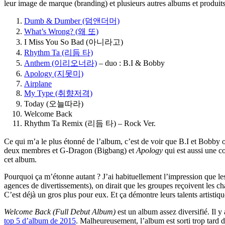
leur image de marque (branding) et plusieurs autres albums et produ
Dumb & Dumber (덤앤더머)
What’s Wrong? (왜 또)
I Miss You So Bad (아니라고)
Rhythm Ta (리듬 타)
Anthem (이리오너라)
– duo : B.I & Bobby
Apology (지못미)
Airplane
My Type (취향저격)
Today (오늘따라)
Welcome Back
Rhythm Ta Remix (리듬 타) – Rock Ver.
Ce qui m’a le plus étonné de l’album, c’est de voir que B.I et Bobby o
deux membres et G-Dragon (Bigbang) et
Apology
qui est aussi une co
cet album.
Pourquoi ça m’étonne autant ? J’ai habituellement l’impression que le
agences de divertissements), on dirait que les groupes reçoivent les ch
C’est déjà un gros plus pour eux. Et ça démontre leurs talents artistiq
Welcome Back (Full Debut Album)
est un album assez diversifié. Il 
top 5 d’album de 2015
. Malheureusement, l’album est sorti trop tard 