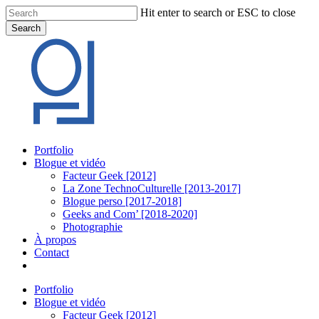
Skip
Hit enter to search or ESC to close
to
Search
main
Close
content
Search
Menu
Portfolio
Blogue et vidéo
Facteur Geek [2012]
La Zone TechnoCulturelle [2013-2017]
Blogue perso [2017-2018]
Geeks and Com’ [2018-2020]
Photographie
À propos
Contact
twitter
linkedin
youtube
instagram
Portfolio
Blogue et vidéo
Facteur Geek [2012]